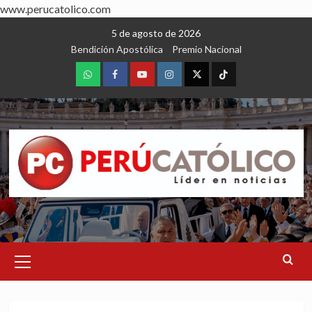
www.perucatolico.com
Skip
5 de agosto de 2026
to
Bendición Apostólica
Premio Nacional
content
WhatsApp
Facebook
Youtube
Instagram
X
TikTok
Primary
Menu