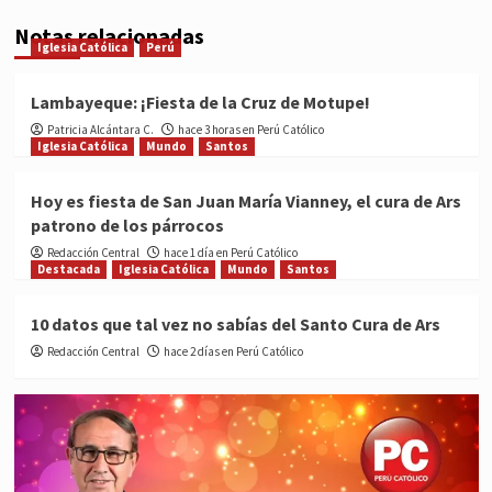
Notas relacionadas
Iglesia Católica
Perú
Lambayeque: ¡Fiesta de la Cruz de Motupe!
Patricia Alcántara C.
hace 3 horas en Perú Católico
Iglesia Católica
Mundo
Santos
Hoy es fiesta de San Juan María Vianney, el cura de Ars
patrono de los párrocos
Redacción Central
hace 1 día en Perú Católico
Destacada
Iglesia Católica
Mundo
Santos
10 datos que tal vez no sabías del Santo Cura de Ars
Redacción Central
hace 2 días en Perú Católico