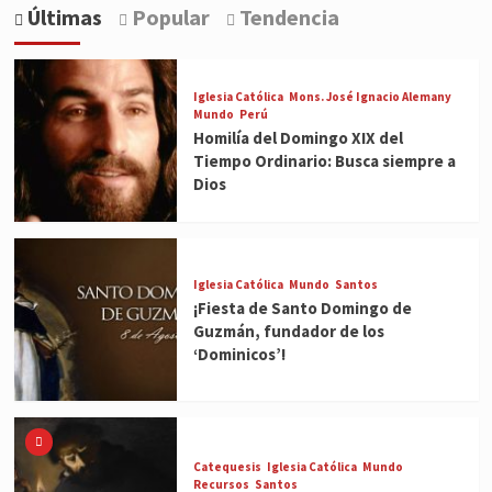
Últimas
Popular
Tendencia
Iglesia Católica
Mons. José Ignacio Alemany
Mundo
Perú
Homilía del Domingo XIX del
Tiempo Ordinario: Busca siempre a
Dios
Iglesia Católica
Mundo
Santos
¡Fiesta de Santo Domingo de
Guzmán, fundador de los
‘Dominicos’!
Catequesis
Iglesia Católica
Mundo
Recursos
Santos