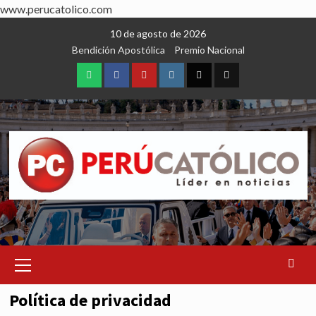
www.perucatolico.com
Skip
10 de agosto de 2026
to
Bendición Apostólica
Premio Nacional
content
WhatsApp
Facebook
Youtube
Instagram
X
TikTok
Primary
Menu
Política de privacidad