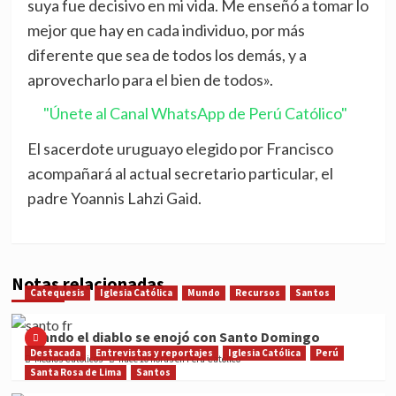
suya fue decisivo en mi vida. Me enseñó a tomar lo
mejor que hay en cada individuo, por más
diferente que sea de todos los demás, y a
aprovecharlo para el bien de todos».
"Únete al Canal WhatsApp de Perú Católico"
El sacerdote uruguayo elegido por Francisco
acompañará al actual secretario particular, el
padre Yoannis Lahzi Gaid.
Notas relacionadas
Catequesis
Iglesia Católica
Mundo
Recursos
Santos
Cuando el diablo se enojó con Santo Domingo
Destacada
Entrevistas y reportajes
Iglesia Católica
Perú
Medios Católicos
hace 10 horas en Perú Católico
Santa Rosa de Lima
Santos