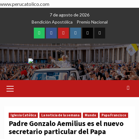
www.perucatolico.com
Skip
7 de agosto de 2026
to
Bendición Apostólica
Premio Nacional
content
WhatsApp
Facebook
Youtube
Instagram
X
TikTok
Primary
Menu
Iglesia Católica
La noticia de la semana
Mundo
Papa Francisco
Padre Gonzalo Aemilius es el nuevo
secretario particular del Papa