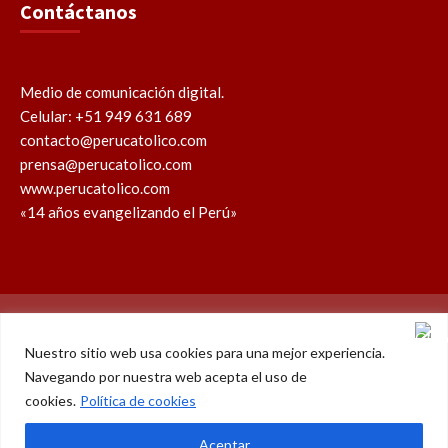
Contáctanos
Medio de comunicación digital.
Celular: +51 949 631 689
contacto@perucatolico.com
prensa@perucatolico.com
www.perucatolico.com
«14 años evangelizando el Perú»
Política de cookies
Política de privacidad
Nuestro sitio web usa cookies para una mejor experiencia.
Navegando por nuestra web acepta el uso de
WhatsApp
Facebook
Youtube
Instagram
X
TikTok
cookies.
Política de cookies
© Derechos reservados 2026 – Perú Católico | 14 años
Aceptar