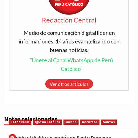
Redacción Central
Medio de comunicación digital líder en
informaciones. 14 años evangelizando con
buenas noticias.
"Únete al Canal WhatsApp de Perú
Católico"
Ver otros artículos
Notas relacionadas
Catequesis
Iglesia Católica
Mundo
Recursos
Santos
Cuando el diablo se enojó con Santo Domingo