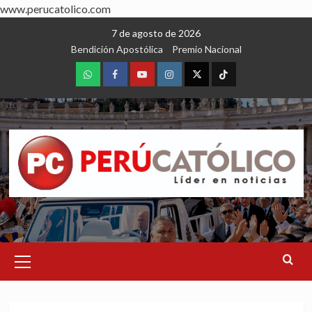
www.perucatolico.com
Skip
7 de agosto de 2026
to
Bendición Apostólica
Premio Nacional
content
WhatsApp
Facebook
Youtube
Instagram
X
TikTok
Primary
Menu