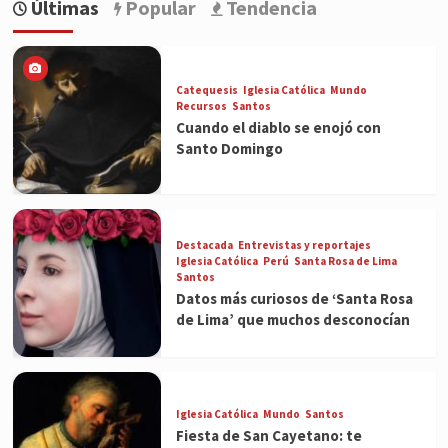
Últimas
Popular
Tendencia
Catequesis
Iglesia Católica
Mundo
Recursos
Santos
Cuando el diablo se enojó con
Santo Domingo
Destacada
Entrevistas y reportajes
Iglesia Católica
Perú
Santa Rosa de Lima
Santos
Datos más curiosos de ‘Santa Rosa
de Lima’ que muchos desconocían
Iglesia Católica
Mundo
Santos
Fiesta de San Cayetano: te