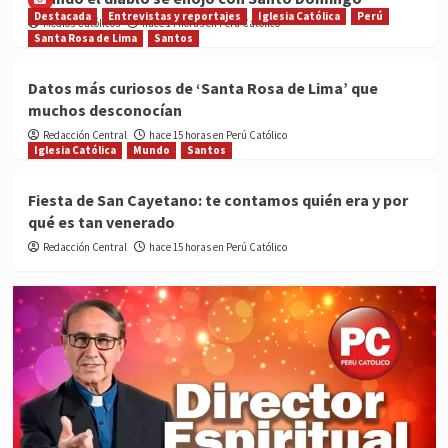
Destacada
Entrevistas y reportajes
Iglesia Católica
Perú
Medios Católicos
hace 14 horas en Perú Católico
Santa Rosa de Lima
Santos
Datos más curiosos de ‘Santa Rosa de Lima’ que
muchos desconocían
Redacción Central
hace 15 horas en Perú Católico
Iglesia Católica
Mundo
Santos
Fiesta de San Cayetano: te contamos quién era y por
qué es tan venerado
Redacción Central
hace 15 horas en Perú Católico