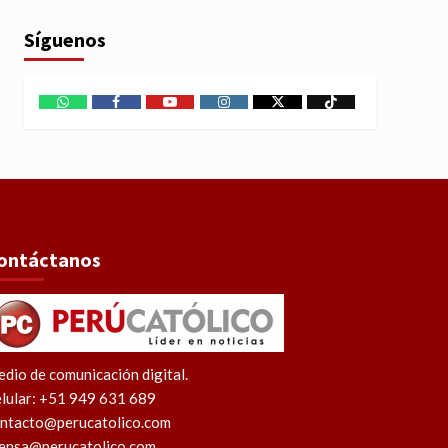
Síguenos
WhatsApp
Facebook
Youtube
Instagram
X
TikTok
ontáctanos
dio de comunicación digital.
lular: +51 949 631 689
ntacto@perucatolico.com
ensa@perucatolico.com