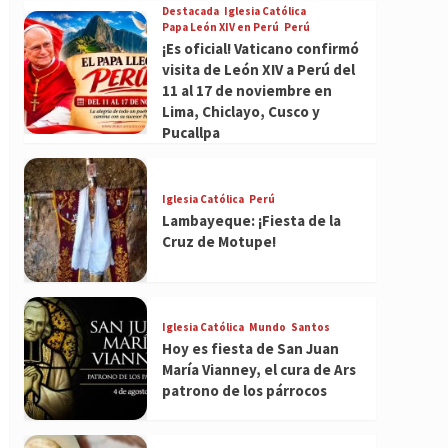
Destacada
Iglesia Católica
Papa León XIV en Perú
Perú
¡Es oficial! Vaticano confirmó
visita de León XIV a Perú del
11 al 17 de noviembre en
Lima, Chiclayo, Cusco y
Pucallpa
Iglesia Católica
Perú
Lambayeque: ¡Fiesta de la
Cruz de Motupe!
Iglesia Católica
Mundo
Santos
Hoy es fiesta de San Juan
María Vianney, el cura de Ars
patrono de los párrocos