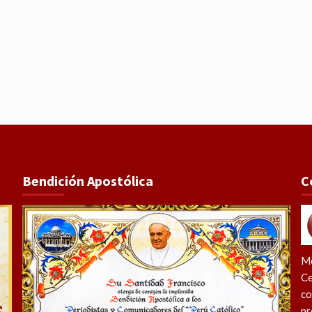
Bendición Apostólica
C
Me
Ce
co
pr