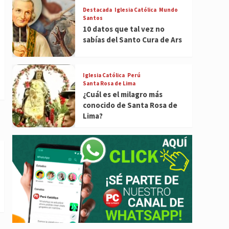
Destacada
Iglesia Católica
Mundo
Santos
10 datos que tal vez no
sabías del Santo Cura de Ars
Iglesia Católica
Perú
Santa Rosa de Lima
¿Cuál es el milagro más
conocido de Santa Rosa de
Lima?