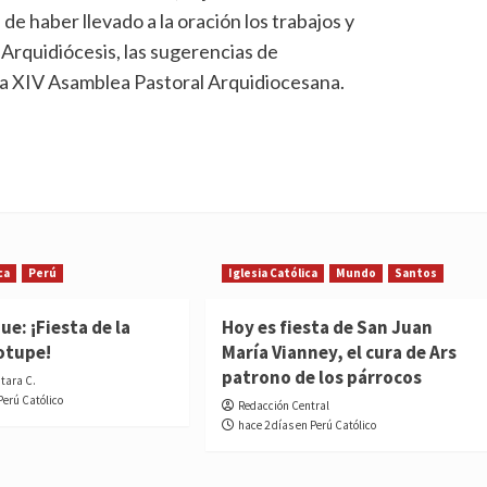
de haber llevado a la oración los trabajos y
a Arquidiócesis, las sugerencias de
 la XIV Asamblea Pastoral Arquidiocesana.
ca
Perú
Iglesia Católica
Mundo
Santos
e: ¡Fiesta de la
Hoy es fiesta de San Juan
otupe!
María Vianney, el cura de Ars
patrono de los párrocos
ntara C.
Perú Católico
Redacción Central
hace 2 días en Perú Católico