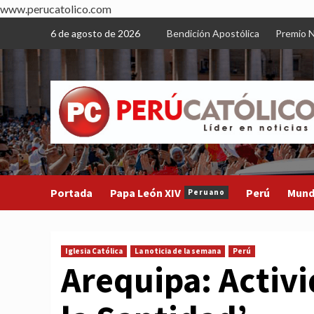
www.perucatolico.com
Skip
6 de agosto de 2026
Bendición Apostólica
Premio N
to
content
Portada
Papa León XIV
Perú
Mun
Peruano
Iglesia Católica
La noticia de la semana
Perú
Arequipa: Activi