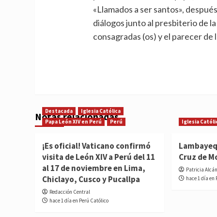
«Llamados a ser santos», después 
diálogos junto al presbiterio de l
consagradas (os) y el parecer de
Destacada
Iglesia Católica
Notas relacionadas
Papa León XIV en Perú
Perú
Iglesia Católi
¡Es oficial! Vaticano confirmó
Lambayequ
visita de León XIV a Perú del 11
Cruz de M
al 17 de noviembre en Lima,
Patricia Alcá
Chiclayo, Cusco y Pucallpa
hace 1 día en 
Redacción Central
hace 1 día en Perú Católico