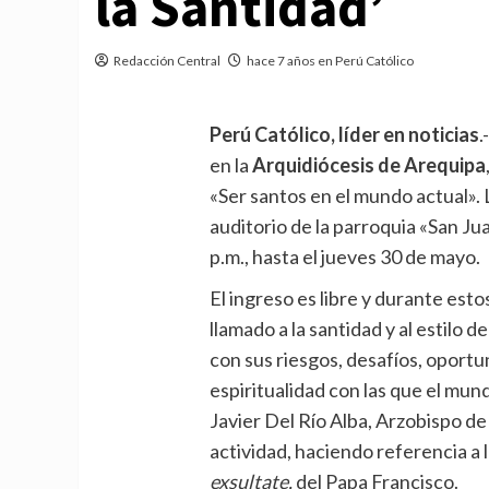
la Santidad’
Redacción Central
hace 7 años en Perú Católico
Perú Católico, líder en noticias
.
en la
Arquidiócesis de Arequipa
«Ser santos en el mundo actual». 
auditorio de la parroquia «San Ju
p.m., hasta el jueves 30 de mayo.
El ingreso es libre y durante esto
llamado a la santidad y al estilo d
con sus riesgos, desafíos, oportu
espiritualidad con las que el m
Javier Del Río Alba, Arzobispo de A
actividad, haciendo referencia a
exsultate,
del Papa Francisco.