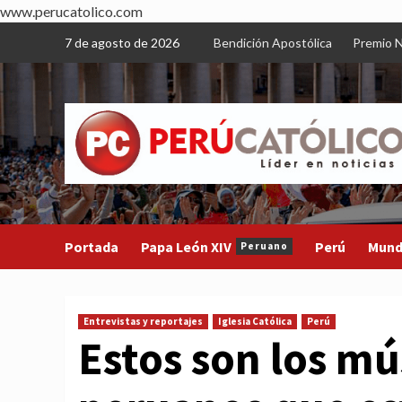
www.perucatolico.com
Skip
7 de agosto de 2026
Bendición Apostólica
Premio N
to
content
Portada
Papa León XIV
Perú
Mun
Peruano
Entrevistas y reportajes
Iglesia Católica
Perú
Estos son los mú