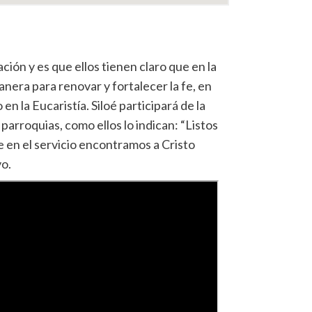
ción y es que ellos tienen claro que en la
anera par
a renovar y fortalecer la fe, en
en la Eucaristía. Siloé participará de la
arroquias, como ellos lo indican: “Listos
 en el servicio encontramos a Cristo
vo.