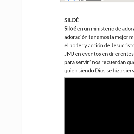
SILOÉ
Siloé
en un ministerio de adora
adoración tenemos la mejor m
el poder y acción de Jesucristo 
JMJ en eventos en diferentes p
para servir” nos recuerdan que
quien siendo Dios se hizo sier
Facebook
Instagram