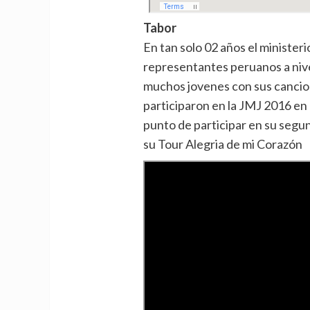
Tabor
En tan solo 02 años el minister
representantes peruanos a nive
muchos jovenes con sus cancio
participaron en la JMJ 2016 en 
punto de participar en su segun
su Tour Alegria de mi Corazón
Facebook
Instagram