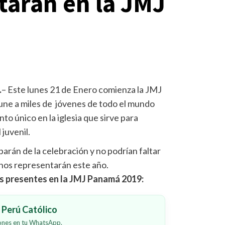
tarán en la JMJ
.
– Este lunes 21 de Enero comienza la JMJ
une a miles de jóvenes de todo el mundo
to único en la iglesia que sirve para
 juvenil.
arán de la celebración y no podrían faltar
 nos representarán este año.
os presentes en la JMJ Panamá 2019:
Perú Católico
iones en tu WhatsApp.