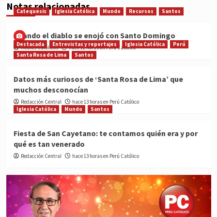
Notas relacionadas
Catequesis
Iglesia Católica
Mundo
Recursos
Santos
Cuando el diablo se enojó con Santo Domingo
Destacada
Entrevistas y reportajes
Iglesia Católica
Perú
Medios Católicos
hace 12 horas en Perú Católico
Santa Rosa de Lima
Santos
Datos más curiosos de ‘Santa Rosa de Lima’ que
muchos desconocían
Redacción Central
hace 13 horas en Perú Católico
Iglesia Católica
Mundo
Santos
Fiesta de San Cayetano: te contamos quién era y por
qué es tan venerado
Redacción Central
hace 13 horas en Perú Católico