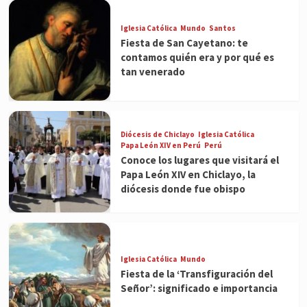
Iglesia Católica
Mundo
Santos
Fiesta de San Cayetano: te
contamos quién era y por qué es
tan venerado
Diócesis de Chiclayo
Iglesia Católica
Papa León XIV en Perú
Perú
Conoce los lugares que visitará el
Papa León XIV en Chiclayo, la
diócesis donde fue obispo
Iglesia Católica
Mundo
Fiesta de la ‘Transfiguración del
Señor’: significado e importancia