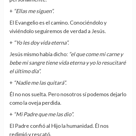
+
“Ellas me siguen”.
El Evangelio es el camino. Conociéndolo y
viviéndolo seguiremos de verdad a Jesús.
+
“Yo les doy vida eterna”.
Jesús mismo había dicho:
“el que come mi carne y
bebe mi sangre tiene vida eterna y yo lo resucitaré
el último día”.
+
“Nadie me las quitará”.
Él no nos suelta. Pero nosotros sí podemos dejarlo
como la oveja perdida.
+
“Mi Padre que me las dio”.
El Padre confió al Hijo la humanidad. Él nos
redimió y rescató.