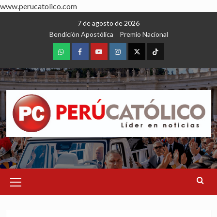
www.perucatolico.com
Skip
7 de agosto de 2026
to
Bendición Apostólica
Premio Nacional
content
WhatsApp
Facebook
Youtube
Instagram
X
TikTok
Primary
Menu