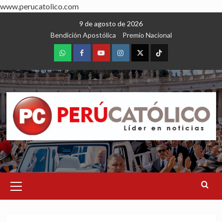
www.perucatolico.com
Skip
9 de agosto de 2026
to
Bendición Apostólica
Premio Nacional
content
WhatsApp
Facebook
Youtube
Instagram
X
TikTok
Primary
Menu