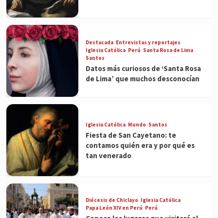
Destacada
Entrevistas y reportajes
Iglesia Católica
Perú
Santa Rosa de Lima
Santos
Datos más curiosos de ‘Santa Rosa
de Lima’ que muchos desconocían
Iglesia Católica
Mundo
Santos
Fiesta de San Cayetano: te
contamos quién era y por qué es
tan venerado
Diócesis de Chiclayo
Iglesia Católica
Papa León XIV en Perú
Perú