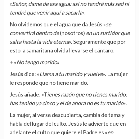
«
Señor, dame de esa agua: así no tendré más sed ni
tendré que venir aquí a sacarla
».
No olvidemos que el agua que da Jesús «
se
convertirá dentro de
(nosotros)
en un surtidor que
salta hasta la vida eterna
». Seguramente que por
esto la samaritana olvida llevarse el cántaro.
+ «
No tengo marido
»
Jesús dice: «
Llama a tu marido y vuelve
». La mujer
le responde que no tiene marido.
Jesús añade: «T
ienes razón que no tienes marido:
has tenido ya cinco y el de ahora no es tu marido
».
La mujer, al verse descubierta, cambia de tema y
habla del lugar del culto. Jesús le advierte que en
adelante el culto que quiere el Padre es «
en