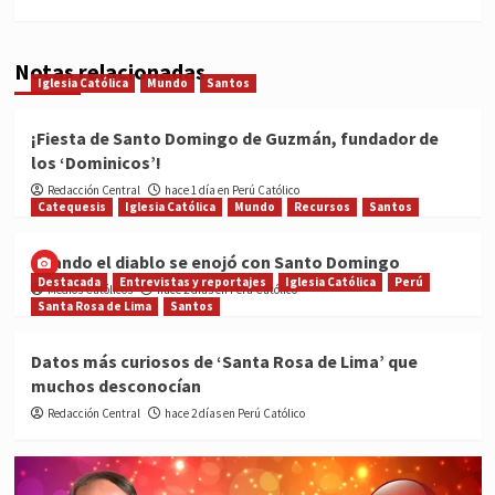
Notas relacionadas
Iglesia Católica
Mundo
Santos
¡Fiesta de Santo Domingo de Guzmán, fundador de
los ‘Dominicos’!
Redacción Central
hace 1 día en Perú Católico
Catequesis
Iglesia Católica
Mundo
Recursos
Santos
Cuando el diablo se enojó con Santo Domingo
Destacada
Entrevistas y reportajes
Iglesia Católica
Perú
Medios Católicos
hace 2 días en Perú Católico
Santa Rosa de Lima
Santos
Datos más curiosos de ‘Santa Rosa de Lima’ que
muchos desconocían
Redacción Central
hace 2 días en Perú Católico