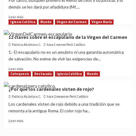
Por tanto, busquen primero el Reino de Dios y su justicia, y lo
capitales
demás se les dará por añadidura (Mt....
y
qué
Read
Leer más
significan
more
Iglesia Católica
Mundo
Virgen del Carmen
Virgen María
about
¿Qué
12 claves sobre el escapulario de la Virgen del Carmen
significa
Patricia Alcántara C.
tener
hace 1 mes en Perú Católico
confianza
1.- El escapulario no es un amuleto ni una garantía automática
en
de salvación. No exime de vivir las exigencias de...
la
Divina
Read
Leer más
Providencia?
more
Catequesis
Destacada
Iglesia Católica
Mundo
about
12
¿Por qué los cardenales visten de rojo?
claves
Patricia Alcántara C.
sobre
hace 2 meses en Perú Católico
el
Los cardenales visten de rojo debido a una tradición que se
escapulario
remonta a la antigua Roma. El color rojo ha...
de
la
Read
Leer más
Virgen
more
del
about