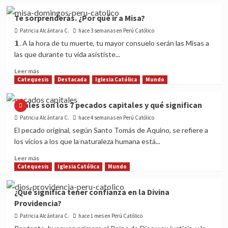
about
¿Quieres
Te sorprenderás. ¿Por qué ir a Misa?
ser
Patricia Alcántara C.
santo?
hace 3 semanas en Perú Católico
sigue
𝟭. A la hora de tu muerte, tu mayor consuelo serán las Misas a
estas
las que durante tu vida asististe...
claves
para
Read
Leer más
lograrlo
more
Catequesis
Destacada
Iglesia Católica
Mundo
about
Te
Cuáles son los 7 pecados capitales y qué significan
sorprenderás.
Patricia Alcántara C.
¿Por
hace 4 semanas en Perú Católico
qué
El pecado original, según Santo Tomás de Aquino, se refiere a
ir
los vicios a los que la naturaleza humana está...
a
Misa?
Read
Leer más
more
Catequesis
Iglesia Católica
Mundo
about
Cuáles
¿Qué significa tener confianza en la Divina
son
Providencia?
los
7
Patricia Alcántara C.
hace 1 mes en Perú Católico
pecados