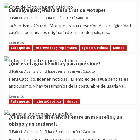
Lambayeque: ¡Fiesta de la Cruz de Motupe!
Patricia Alcántara C.
hace 4 días en Perú Católico
La Santísima Cruz de Motupe es una devoción de la religiosidad
católica peruana, es originaria del norte del país, en...
Read
Leer más
more
Catequesis
Entrevistas y reportajes
Iglesia Católica
Mundo
about
Lambayeque:
¿Qué es el agua bendita y para qué sirve?
¡Fiesta
Patricia Alcántara C.
de
hace 2 semanas en Perú Católico
la
Perú Católico, líder en noticias.- El empleo del agua bendita es
Cruz
antiquísimo, y hay testimonios de la costumbre de usarla ya...
de
Motupe!
Read
Leer más
more
Catequesis
Iglesia Católica
Mundo
about
¿Qué
¿Cuáles son las diferencias entre un monseñor, un
es
obispo y un cardenal?
el
agua
Patricia Alcántara C.
hace 3 semanas en Perú Católico
bendita
En la Iglesia, es común escuchar los títulos de monseñor,