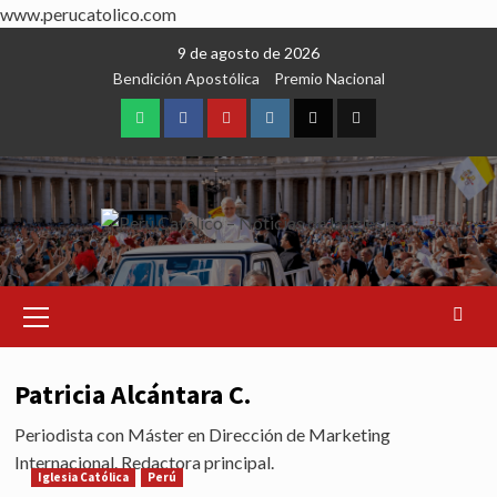
www.perucatolico.com
Skip
9 de agosto de 2026
to
Bendición Apostólica
Premio Nacional
content
WhatsApp
Facebook
Youtube
Instagram
X
TikTok
Primary
Menu
Patricia Alcántara C.
Periodista con Máster en Dirección de Marketing
Internacional. Redactora principal.
Iglesia Católica
Perú