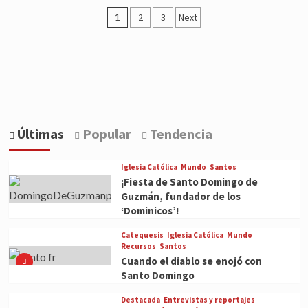
Carmen
¿Por
Posts
qué
1
2
3
Next
los
pagination
cardenales
visten
de
rojo?
Últimas
Popular
Tendencia
Iglesia Católica
Mundo
Santos
¡Fiesta de Santo Domingo de
Guzmán, fundador de los
‘Dominicos’!
Catequesis
Iglesia Católica
Mundo
Recursos
Santos
Cuando el diablo se enojó con
Santo Domingo
Destacada
Entrevistas y reportajes