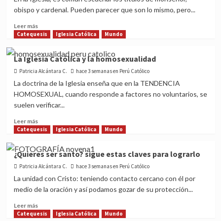
y
obispo y cardenal. Pueden parecer que son lo mismo, pero...
para
qué
Read
Leer más
sirve?
more
Catequesis
Iglesia Católica
Mundo
about
¿Cuáles
La Iglesia Católica y la homosexualidad
son
Patricia Alcántara C.
las
hace 3 semanas en Perú Católico
diferencias
La doctrina de la Iglesia enseña que en la TENDENCIA
entre
HOMOSEXUAL, cuando responde a factores no voluntarios, se
un
suelen verificar...
monseñor,
un
Read
Leer más
obispo
more
Catequesis
Iglesia Católica
Mundo
y
about
un
La
¿Quieres ser santo? sigue estas claves para lograrlo
cardenal?
Iglesia
Patricia Alcántara C.
Católica
hace 3 semanas en Perú Católico
y
La unidad con Cristo: teniendo contacto cercano con él por
la
medio de la oración y así podamos gozar de su protección...
homosexualidad
Read
Leer más
more
Catequesis
Iglesia Católica
Mundo