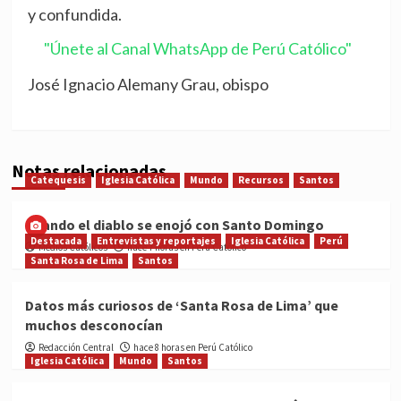
y confundida.
"Únete al Canal WhatsApp de Perú Católico"
José Ignacio Alemany Grau, obispo
Notas relacionadas
Catequesis
Iglesia Católica
Mundo
Recursos
Santos
Cuando el diablo se enojó con Santo Domingo
Destacada
Entrevistas y reportajes
Iglesia Católica
Perú
Medios Católicos
hace 7 horas en Perú Católico
Santa Rosa de Lima
Santos
Datos más curiosos de ‘Santa Rosa de Lima’ que
muchos desconocían
Redacción Central
hace 8 horas en Perú Católico
Iglesia Católica
Mundo
Santos