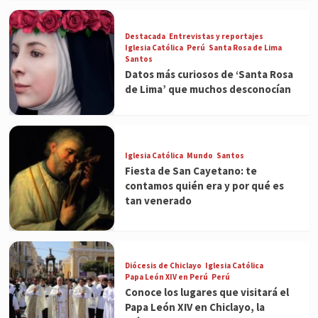
Destacada
Entrevistas y reportajes
Iglesia Católica
Perú
Santa Rosa de Lima
Santos
Datos más curiosos de ‘Santa Rosa
de Lima’ que muchos desconocían
Iglesia Católica
Mundo
Santos
Fiesta de San Cayetano: te
contamos quién era y por qué es
tan venerado
Diócesis de Chiclayo
Iglesia Católica
Papa León XIV en Perú
Perú
Conoce los lugares que visitará el
Papa León XIV en Chiclayo, la