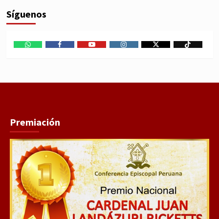
Síguenos
WhatsApp
Facebook
Youtube
Instagram
X
TikTok
Premiación