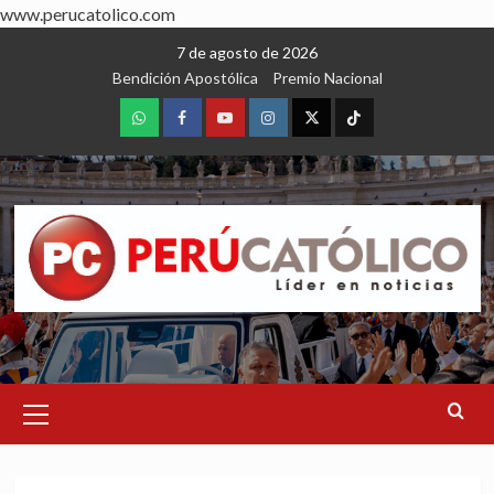
www.perucatolico.com
Skip
7 de agosto de 2026
to
Bendición Apostólica
Premio Nacional
content
WhatsApp
Facebook
Youtube
Instagram
X
TikTok
Primary
Menu