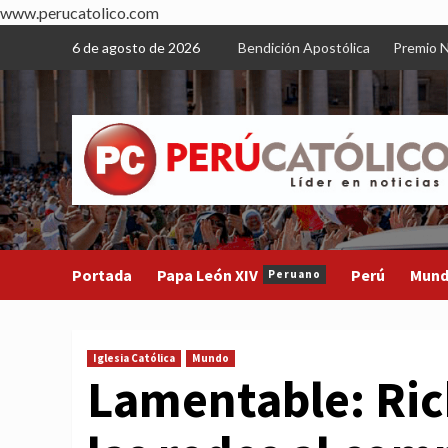
www.perucatolico.com
Skip
6 de agosto de 2026
Bendición Apostólica
Premio N
to
content
Portada
Papa León XIV
Perú
Mun
Peruano
Iglesia Católica
Mundo
Lamentable: Ric