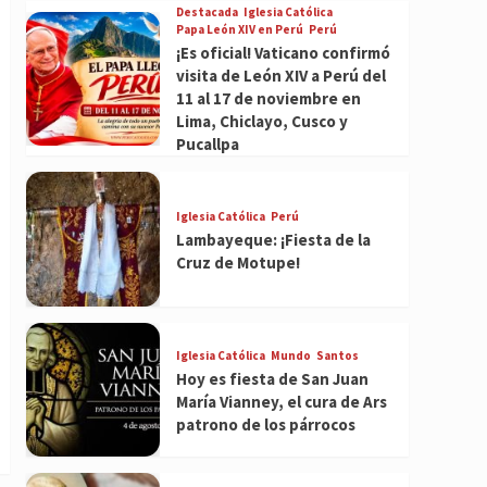
Destacada
Iglesia Católica
Papa León XIV en Perú
Perú
¡Es oficial! Vaticano confirmó
visita de León XIV a Perú del
11 al 17 de noviembre en
Lima, Chiclayo, Cusco y
Pucallpa
Iglesia Católica
Perú
Lambayeque: ¡Fiesta de la
Cruz de Motupe!
Iglesia Católica
Mundo
Santos
Hoy es fiesta de San Juan
María Vianney, el cura de Ars
patrono de los párrocos