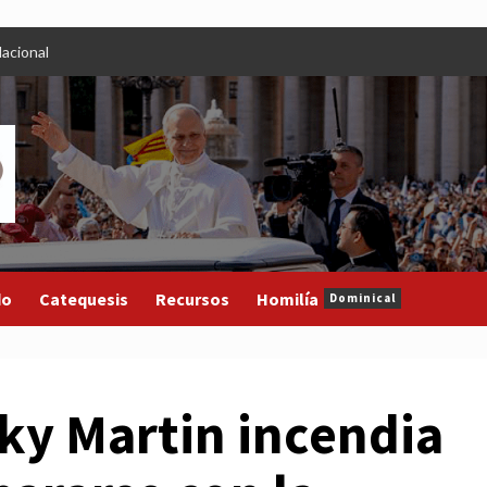
acional
do
Catequesis
Recursos
Homilía
Dominical
ky Martin incendia