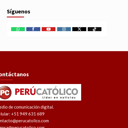
Síguenos
WhatsApp
Facebook
Youtube
Instagram
X
TikTok
ontáctanos
dio de comunicación digital.
lular: +51 949 631 689
ntacto@perucatolico.com
ensa@perucatolico.com