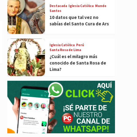
Destacada
Iglesia Católica
Mundo
Santos
10 datos que tal vez no
sabías del Santo Cura de Ars
Iglesia Católica
Perú
Santa Rosa de Lima
¿Cuál es el milagro más
conocido de Santa Rosa de
Lima?