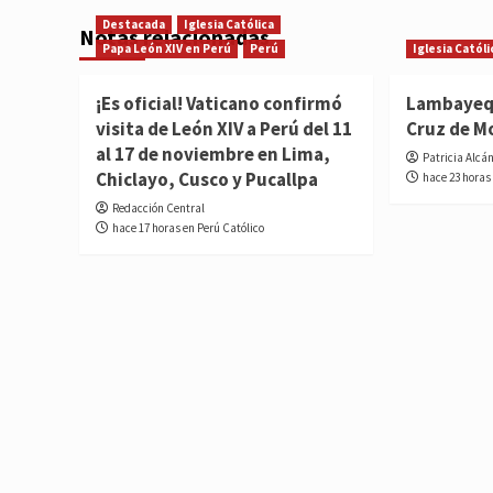
Destacada
Iglesia Católica
Notas relacionadas
Papa León XIV en Perú
Perú
Iglesia Católi
¡Es oficial! Vaticano confirmó
Lambayequ
visita de León XIV a Perú del 11
Cruz de M
al 17 de noviembre en Lima,
Patricia Alcá
Chiclayo, Cusco y Pucallpa
hace 23 horas
Redacción Central
hace 17 horas en Perú Católico