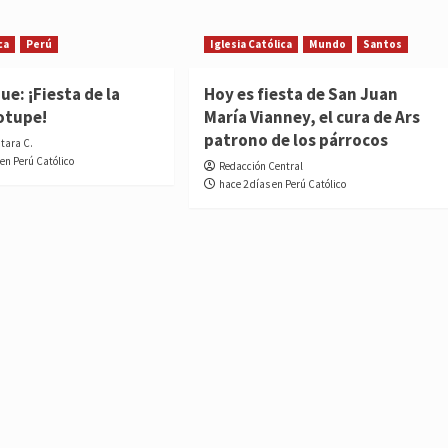
ca
Perú
Iglesia Católica
Mundo
Santos
e: ¡Fiesta de la
Hoy es fiesta de San Juan
otupe!
María Vianney, el cura de Ars
patrono de los párrocos
ntara C.
 en Perú Católico
Redacción Central
hace 2 días en Perú Católico