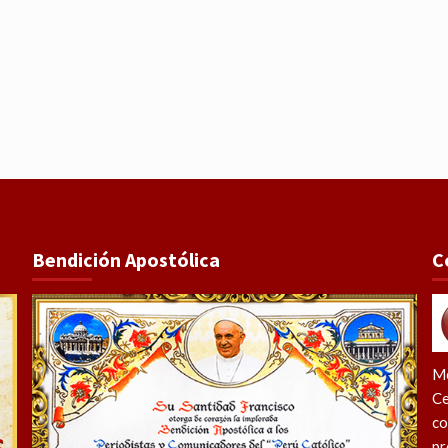
Bendición Apostólica
C
Me
Ce
co
pr