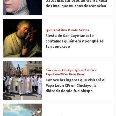
Datos más curiosos de ‘Santa Rosa
de Lima’ que muchos desconocían
Iglesia Católica
Mundo
Santos
Fiesta de San Cayetano: te
contamos quién era y por qué es
tan venerado
Diócesis de Chiclayo
Iglesia Católica
Papa León XIV en Perú
Perú
Conoce los lugares que visitará el
Papa León XIV en Chiclayo, la
diócesis donde fue obispo