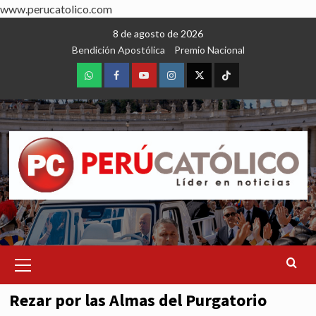
www.perucatolico.com
Skip
8 de agosto de 2026
to
Bendición Apostólica
Premio Nacional
content
WhatsApp
Facebook
Youtube
Instagram
X
TikTok
Primary
Menu
Rezar por las Almas del Purgatorio