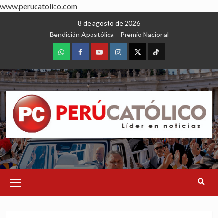
www.perucatolico.com
Skip
8 de agosto de 2026
to
Bendición Apostólica
Premio Nacional
content
WhatsApp
Facebook
Youtube
Instagram
X
TikTok
Primary
Menu