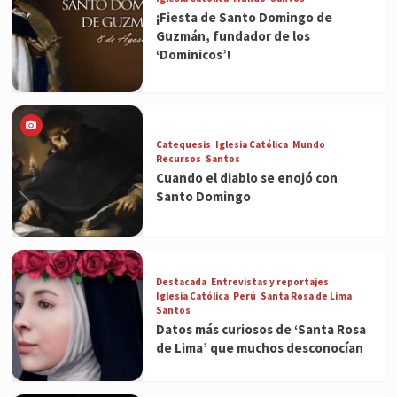
¡Fiesta de Santo Domingo de
Guzmán, fundador de los
‘Dominicos’!
Catequesis
Iglesia Católica
Mundo
Recursos
Santos
Cuando el diablo se enojó con
Santo Domingo
Destacada
Entrevistas y reportajes
Iglesia Católica
Perú
Santa Rosa de Lima
Santos
Datos más curiosos de ‘Santa Rosa
de Lima’ que muchos desconocían