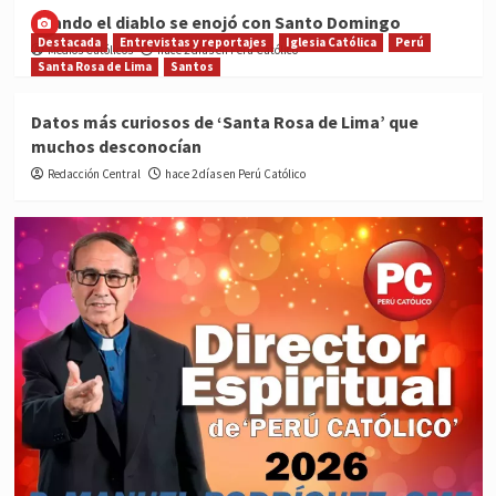
Cuando el diablo se enojó con Santo Domingo
Destacada
Entrevistas y reportajes
Iglesia Católica
Perú
Medios Católicos
hace 2 días en Perú Católico
Santa Rosa de Lima
Santos
Datos más curiosos de ‘Santa Rosa de Lima’ que
muchos desconocían
Redacción Central
hace 2 días en Perú Católico