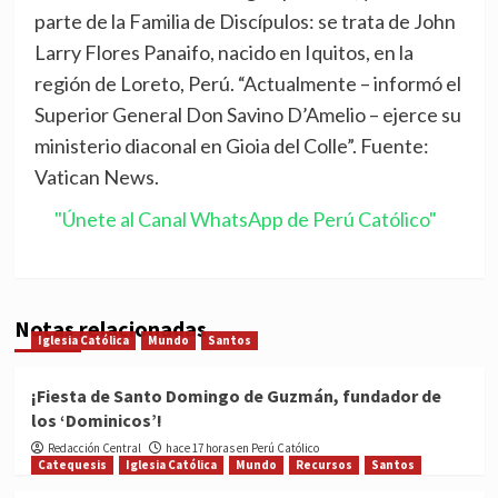
parte de la Familia de Discípulos: se trata de John
Larry Flores Panaifo, nacido en Iquitos, en la
región de Loreto, Perú. “Actualmente – informó el
Superior General Don Savino D’Amelio – ejerce su
ministerio diaconal en Gioia del Colle”. Fuente:
Vatican News.
"Únete al Canal WhatsApp de Perú Católico"
Notas relacionadas
Iglesia Católica
Mundo
Santos
¡Fiesta de Santo Domingo de Guzmán, fundador de
los ‘Dominicos’!
Redacción Central
hace 17 horas en Perú Católico
Catequesis
Iglesia Católica
Mundo
Recursos
Santos