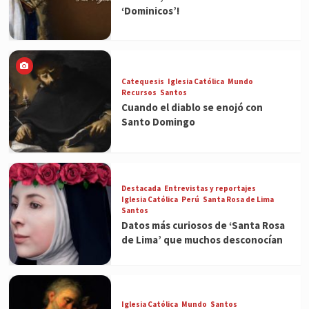
‘Dominicos’!
Catequesis
Iglesia Católica
Mundo
Recursos
Santos
Cuando el diablo se enojó con
Santo Domingo
Destacada
Entrevistas y reportajes
Iglesia Católica
Perú
Santa Rosa de Lima
Santos
Datos más curiosos de ‘Santa Rosa
de Lima’ que muchos desconocían
Iglesia Católica
Mundo
Santos