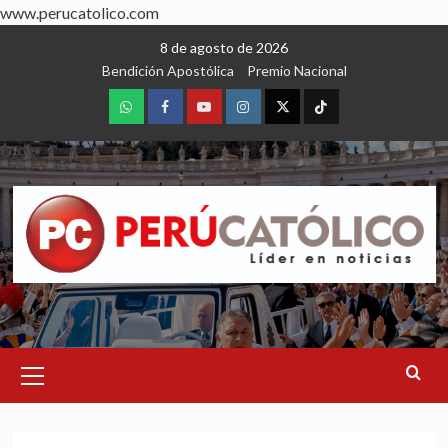
www.perucatolico.com
Skip
8 de agosto de 2026
to
Bendición Apostólica
Premio Nacional
content
WhatsApp
Facebook
Youtube
Instagram
X
TikTok
Primary
Menu