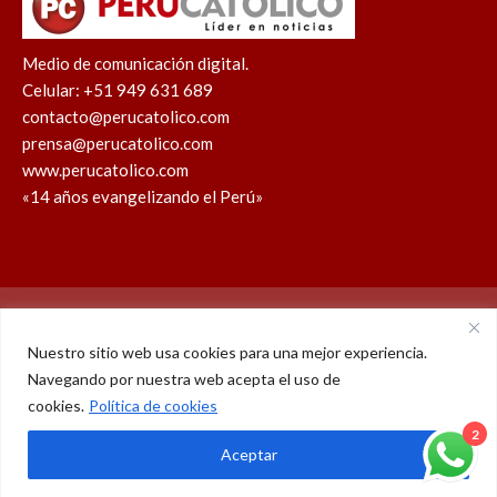
Medio de comunicación digital.
Celular: +51 949 631 689
contacto@perucatolico.com
prensa@perucatolico.com
www.perucatolico.com
«14 años evangelizando el Perú»
Política de cookies
Política de privacidad
Nuestro sitio web usa cookies para una mejor experiencia.
Navegando por nuestra web acepta el uso de
WhatsApp
Facebook
Youtube
Instagram
X
TikTok
cookies.
Política de cookies
© Derechos reservados 2026 – Perú Católico | 14 años
2
Aceptar
evangelizando el Perú