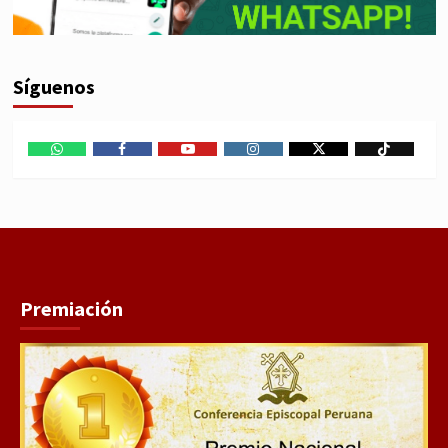
Síguenos
WhatsApp
Facebook
Youtube
Instagram
X
TikTok
Premiación