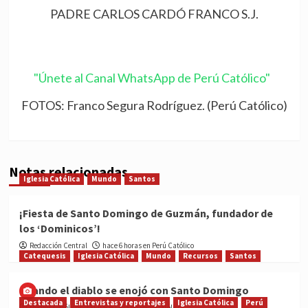
PADRE CARLOS CARDÓ FRANCO S.J.
"Únete al Canal WhatsApp de Perú Católico"
FOTOS: Franco Segura Rodríguez. (Perú Católico)
Notas relacionadas
Iglesia Católica
Mundo
Santos
¡Fiesta de Santo Domingo de Guzmán, fundador de
los ‘Dominicos’!
Redacción Central
hace 6 horas en Perú Católico
Catequesis
Iglesia Católica
Mundo
Recursos
Santos
Cuando el diablo se enojó con Santo Domingo
Destacada
Entrevistas y reportajes
Iglesia Católica
Perú
Medios Católicos
hace 1 día en Perú Católico