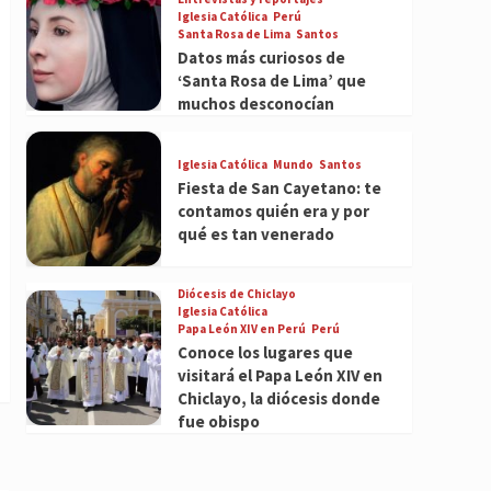
Iglesia Católica
Perú
Santa Rosa de Lima
Santos
Datos más curiosos de
‘Santa Rosa de Lima’ que
muchos desconocían
Iglesia Católica
Mundo
Santos
Fiesta de San Cayetano: te
contamos quién era y por
qué es tan venerado
Diócesis de Chiclayo
Iglesia Católica
Papa León XIV en Perú
Perú
Conoce los lugares que
visitará el Papa León XIV en
Chiclayo, la diócesis donde
fue obispo