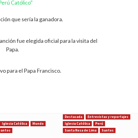
erú Católico"
ción que sería la ganadora.
ción fue elegida oficial para la visita del
Papa.
vo para el Papa Francisco.
Destacada
Entrevistas y reportajes
Iglesia Católica
Mundo
Iglesia Católica
Perú
Santos
Santa Rosa de Lima
Santos