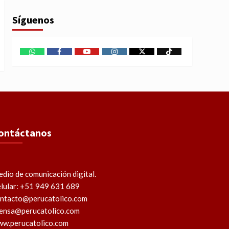
Síguenos
WhatsApp
Facebook
Youtube
Instagram
X
TikTok
ontáctanos
dio de comunicación digital.
lular: +51 949 631 689
ntacto@perucatolico.com
ensa@perucatolico.com
w.perucatolico.com