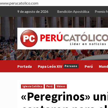
www.perucatolico.com
Skip
9 de agosto de 2026
Bendición Apostólica
Premio N
to
content
Portada
Papa León XIV
Perú
Mun
Peruano
Iglesia Católica
Perú
Videos
«Peregrinos» un