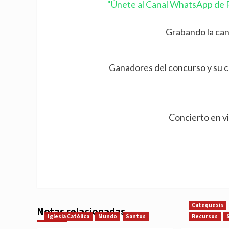
"Únete al Canal WhatsApp de P
Grabando la can
Ganadores del concurso y su can
Concierto en vi
Catequesis
Notas relacionadas
Iglesia Católica
Mundo
Santos
Recursos