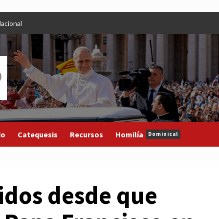
acional
do
Catequesis
Recursos
Homilía
Dominical
idos desde que