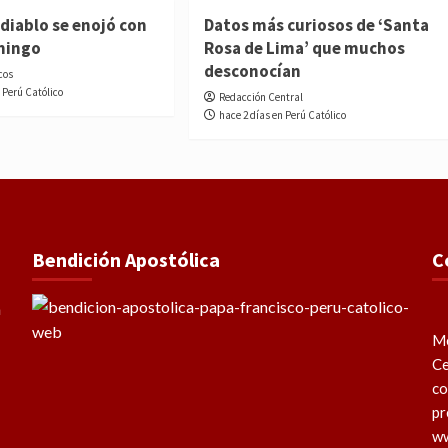
diablo se enojó con
Datos más curiosos de ‘Santa
mingo
Rosa de Lima’ que muchos
desconocían
cos
 Perú Católico
Redacción Central
hace 2 días en Perú Católico
Bendición Apostólica
C
Me
Ce
co
pr
ww