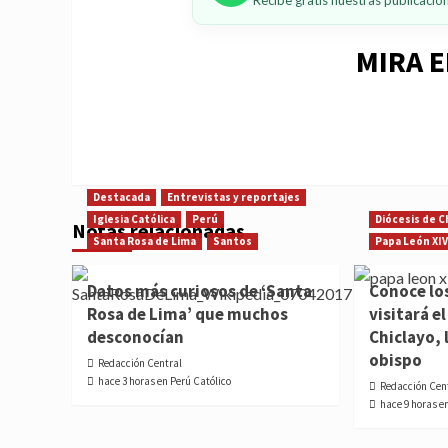
Recibe gratis nuestras publicaci
MIRA E
Destacada
Entrevistas y reportajes
Iglesia Católica
Perú
Diócesis de C
Notas relacionadas
Santa Rosa de Lima
Santos
Papa León XIV
Datos más curiosos de ‘Santa
Conoce lo
Rosa de Lima’ que muchos
visitará e
desconocían
Chiclayo, 
obispo
Redacción Central
hace 3 horas en Perú Católico
Redacción Cen
hace 9 horas e