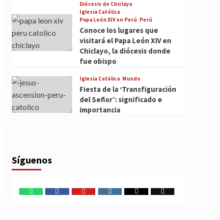
Diócesis de Chiclayo
Iglesia Católica
Papa León XIV en Perú
Perú
Conoce los lugares que
visitará el Papa León XIV en
Chiclayo, la diócesis donde
fue obispo
Iglesia Católica
Mundo
Fiesta de la ‘Transfiguración
del Señor’: significado e
importancia
Síguenos
WhatsApp
Facebook
Youtube
Instagram
X
TikTok