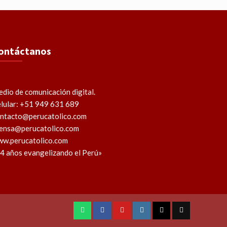
ontáctanos
dio de comunicación digital.
lular: +51 949 631 689
ntacto@perucatolico.com
ensa@perucatolico.com
w.perucatolico.com
4 años evangelizando el Perú»
WhatsApp
Facebook
Youtube
Instagram
X
TikTok