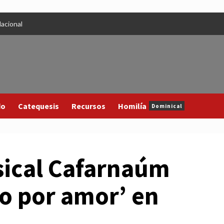
acional
do
Catequesis
Recursos
Homilía
Dominical
sical Cafarnaúm
do por amor’ en