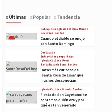
Últimas
Popular
Tendencia
Catequesis
Iglesia Católica
Mundo
Recursos
Santos
Cuando el diablo se enojó
con Santo Domingo
Destacada
Entrevistas y reportajes
Iglesia Católica
Perú
Santa Rosa de Lima
Santos
Datos más curiosos de
‘Santa Rosa de Lima’ que
muchos desconocían
Iglesia Católica
Mundo
Santos
Fiesta de San Cayetano: te
contamos quién era y por
qué es tan venerado