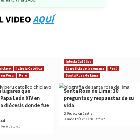
ones en tu WhatsApp.
L VIDEO
AQUÍ
Iglesia Católica
hiclayo
Iglesia Católica
La noticia de la semana
Perú
 en Perú
Perú
Santa Rosa de Lima
s lugares que
Santa Rosa de Lima: 30
l Papa León XIV en
preguntas y respuestas de su
la diócesis donde fue
vida
Redacción Central
hace 1 día en Perú Católico
tral
n Perú Católico