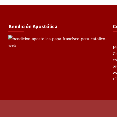
Bendición Apostólica
C
Me
Ce
co
pr
ww
«1