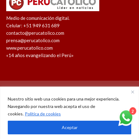
Medio de comunicación digital.
Celular: +51 949 631 689
contacto@perucatolico.com
prensa@perucatolico.com
www.perucatolico.com
«14 años evangelizando el Perú»
Política de cookies
Política de privacidad
Nuestro sitio web usa cookies para una mejor experiencia.
Navegando por nuestra web acepta el uso de
WhatsApp
Facebook
Youtube
Instagram
X
TikTok
cookies.
Política de cookies
© Derechos reservados 2026 – Perú Católico | 14 años
2
Aceptar
evangelizando el Perú