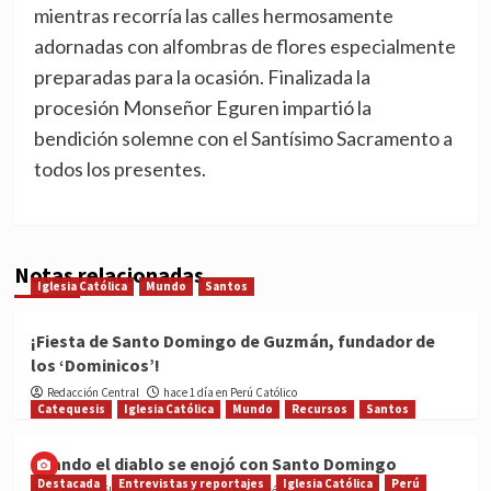
mientras recorría las calles hermosamente
adornadas con alfombras de flores especialmente
preparadas para la ocasión. Finalizada la
procesión Monseñor Eguren impartió la
bendición solemne con el Santísimo Sacramento a
todos los presentes.
Notas relacionadas
Iglesia Católica
Mundo
Santos
¡Fiesta de Santo Domingo de Guzmán, fundador de
los ‘Dominicos’!
Redacción Central
hace 1 día en Perú Católico
Catequesis
Iglesia Católica
Mundo
Recursos
Santos
Cuando el diablo se enojó con Santo Domingo
Destacada
Entrevistas y reportajes
Iglesia Católica
Perú