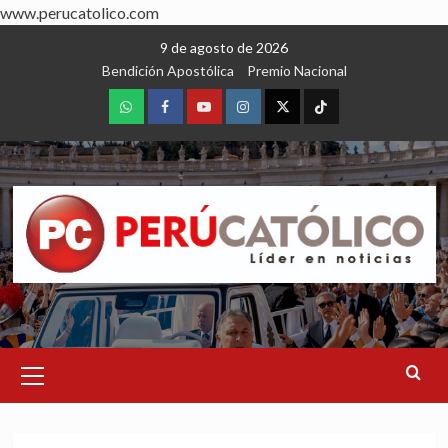
www.perucatolico.com
Skip
9 de agosto de 2026
to
Bendición Apostólica
Premio Nacional
content
WhatsApp
Facebook
Youtube
Instagram
X
TikTok
Primary
Menu