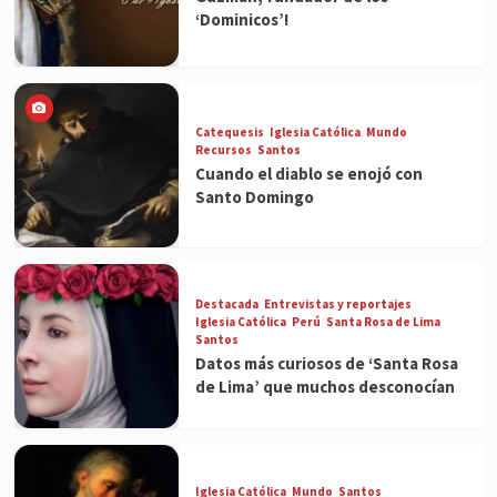
‘Dominicos’!
Catequesis
Iglesia Católica
Mundo
Recursos
Santos
Cuando el diablo se enojó con
Santo Domingo
Destacada
Entrevistas y reportajes
Iglesia Católica
Perú
Santa Rosa de Lima
Santos
Datos más curiosos de ‘Santa Rosa
de Lima’ que muchos desconocían
Iglesia Católica
Mundo
Santos