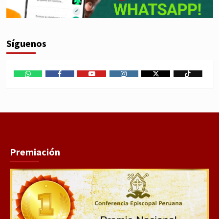
Síguenos
WhatsApp
Facebook
Youtube
Instagram
X
TikTok
Premiación