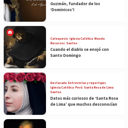
Guzmán, fundador de los
‘Dominicos’!
Catequesis
Iglesia Católica
Mundo
Recursos
Santos
Cuando el diablo se enojó con
Santo Domingo
Destacada
Entrevistas y reportajes
Iglesia Católica
Perú
Santa Rosa de Lima
Santos
Datos más curiosos de ‘Santa Rosa
de Lima’ que muchos desconocían