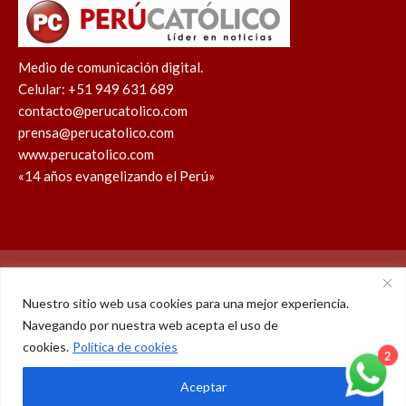
Medio de comunicación digital.
Celular: +51 949 631 689
contacto@perucatolico.com
prensa@perucatolico.com
www.perucatolico.com
«14 años evangelizando el Perú»
Política de cookies
Política de privacidad
Nuestro sitio web usa cookies para una mejor experiencia.
Navegando por nuestra web acepta el uso de
WhatsApp
Facebook
Youtube
Instagram
X
TikTok
cookies.
Política de cookies
© Derechos reservados 2026 – Perú Católico | 14 años
2
Aceptar
evangelizando el Perú