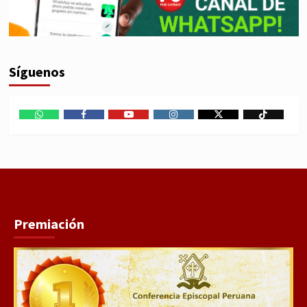
Síguenos
WhatsApp
Facebook
Youtube
Instagram
X
TikTok
Premiación