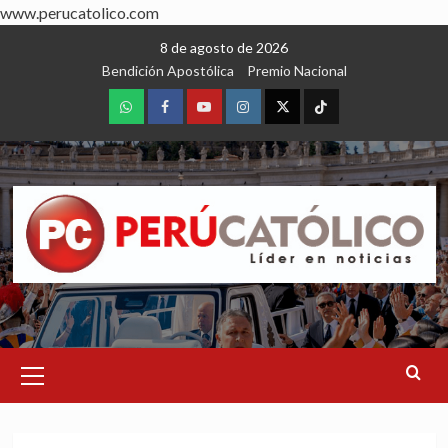
www.perucatolico.com
Skip
8 de agosto de 2026
to
Bendición Apostólica
Premio Nacional
content
WhatsApp
Facebook
Youtube
Instagram
X
TikTok
Primary
Menu