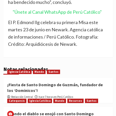
ha bendecido mucho”, concluyó.
"Únete al Canal WhatsApp de Perú Católico"
El P. Edmond Ilg celebra su primera Misa este
martes 23 de junio en Newark. Agencia católica
de informaciones / Perú Católico. Fotografía:
Crédito: Arquidiócesis de Newark.
Notas relacionadas
Iglesia Católica
Mundo
Santos
¡Fiesta de Santo Domingo de Guzmán, fundador de
los ‘Dominicos’!
Redacción Central
hace 7 horas en Perú Católico
Catequesis
Iglesia Católica
Mundo
Recursos
Santos
Cuando el diablo se enojó con Santo Domingo