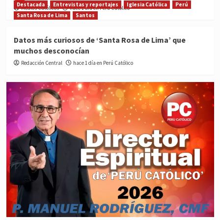
Destacada
Entrevistas y reportajes
Iglesia Católica
Perú
Medios Católicos
hace 1 día en Perú Católico
Santa Rosa de Lima
Santos
Datos más curiosos de ‘Santa Rosa de Lima’ que
muchos desconocían
Redacción Central
hace 1 día en Perú Católico