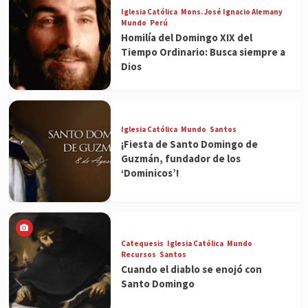
Iglesia Católica
Mons. José Ignacio Alemany
Mundo
Perú
Homilía del Domingo XIX del
Tiempo Ordinario: Busca siempre a
Dios
Iglesia Católica
Mundo
Santos
¡Fiesta de Santo Domingo de
Guzmán, fundador de los
‘Dominicos’!
Catequesis
Iglesia Católica
Mundo
Recursos
Santos
Cuando el diablo se enojó con
Santo Domingo