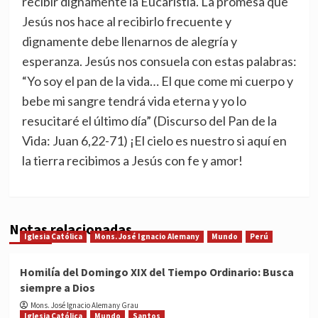
recibir dignamente la Eucaristía. La promesa que
Jesús nos hace al recibirlo frecuente y
dignamente debe llenarnos de alegría y
esperanza. Jesús nos consuela con estas palabras:
“Yo soy el pan de la vida… El que come mi cuerpo y
bebe mi sangre tendrá vida eterna y yo lo
resucitaré el último día” (Discurso del Pan de la
Vida: Juan 6,22-71) ¡El cielo es nuestro si aquí en
la tierra recibimos a Jesús con fe y amor!
Notas relacionadas
Iglesia Católica
Mons. José Ignacio Alemany
Mundo
Perú
Homilía del Domingo XIX del Tiempo Ordinario: Busca
siempre a Dios
Mons. José Ignacio Alemany Grau
Iglesia Católica
Mundo
Santos