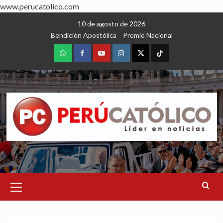
www.perucatolico.com
Skip
10 de agosto de 2026
to
Bendición Apostólica
Premio Nacional
content
WhatsApp
Facebook
Youtube
Instagram
X
TikTok
Primary
Menu