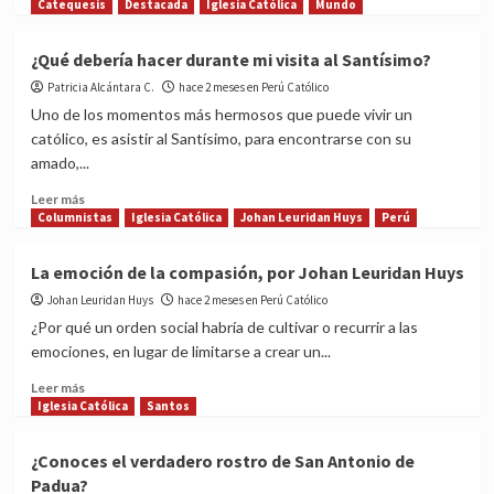
del
more
Catequesis
Destacada
Iglesia Católica
Mundo
Papa
about
León
DESCARGA
¿Qué debería hacer durante mi visita al Santísimo?
XIV
Encíclica
al
Patricia Alcántara C.
‘Dilexit
hace 2 meses en Perú Católico
Perú
nos’
Uno de los momentos más hermosos que puede vivir un
del
católico, es asistir al Santísimo, para encontrarse con su
Papa
amado,...
sobre
el
Read
Leer más
Sagrado
more
Columnistas
Iglesia Católica
Johan Leuridan Huys
Perú
Corazón
about
de
¿Qué
La emoción de la compasión, por Johan Leuridan Huys
Jesús
debería
Johan Leuridan Huys
hacer
hace 2 meses en Perú Católico
durante
¿Por qué un orden social habría de cultivar o recurrir a las
mi
emociones, en lugar de limitarse a crear un...
visita
al
Read
Leer más
Santísimo?
more
Iglesia Católica
Santos
about
La
¿Conoces el verdadero rostro de San Antonio de
emoción
Padua?
de