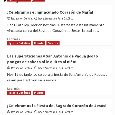
¡Celebramos el Inmaculado Corazón de María!
Redacción Central
hace 2 meses en Perú Católico
Perú Católico, líder en noticias.- Esta fiesta está íntimamente
vinculada con la del Sagrado Corazón de Jesús, la cual se...
Read
Leer más
more
Iglesia Católica
Mundo
Santos
about
¡Celebramos
Las supersticiones y San Antonio de Padua ¡No lo
el
pongas de cabeza ni le quites al niño!
Inmaculado
Corazón
Redacción Central
hace 2 meses en Perú Católico
de
Hoy 13 de junio, se celebra la fiesta de San Antonio de Padua, a
María!
quien por tradición se le invoca...
Read
Leer más
more
Iglesia Católica
Mundo
about
Las
¡Celebramos la Fiesta del Sagrado Corazón de Jesús!
supersticiones
Redacción Central
y
hace 2 meses en Perú Católico