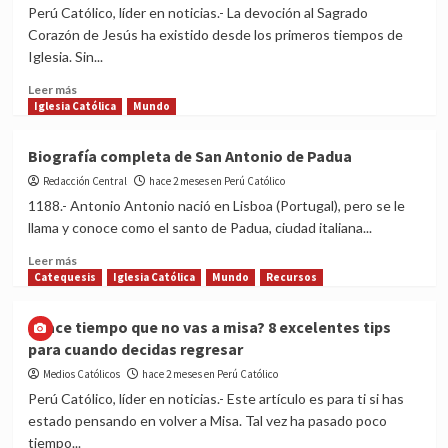
San
Perú Católico, líder en noticias.- La devoción al Sagrado
Antonio
Corazón de Jesús ha existido desde los primeros tiempos de
de
Iglesia. Sin...
Padua
¡No
Read
Leer más
lo
more
Iglesia Católica
Mundo
pongas
about
de
¡Celebramos
Biografía completa de San Antonio de Padua
cabeza
la
ni
Redacción Central
Fiesta
hace 2 meses en Perú Católico
le
del
1188.- Antonio Antonio nació en Lisboa (Portugal), pero se le
quites
Sagrado
llama y conoce como el santo de Padua, ciudad italiana...
al
Corazón
niño!
de
Read
Leer más
Jesús!
more
Catequesis
Iglesia Católica
Mundo
Recursos
about
Biografía
¿Hace tiempo que no vas a misa? 8 excelentes tips
completa
para cuando decidas regresar
de
San
Medios Católicos
hace 2 meses en Perú Católico
Antonio
Perú Católico, líder en noticias.- Este artículo es para ti si has
de
estado pensando en volver a Misa. Tal vez ha pasado poco
Padua
tiempo...