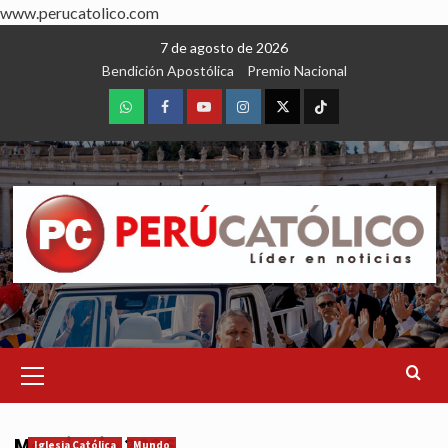
www.perucatolico.com
Skip
7 de agosto de 2026
to
Bendición Apostólica
Premio Nacional
content
WhatsApp
Facebook
Youtube
Instagram
X
TikTok
Primary
Menu
Mes:
junio 2026
Iglesia Católica
Mundo