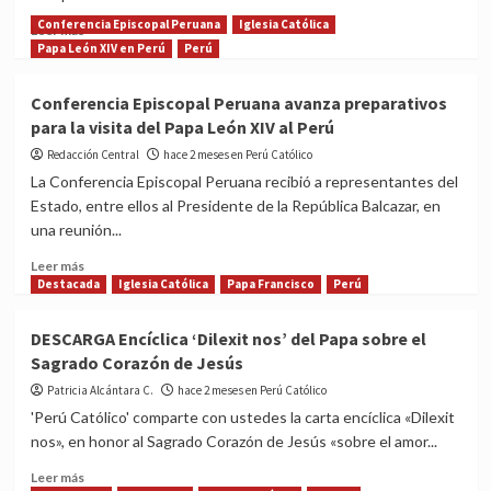
Conferencia Episcopal Peruana
Iglesia Católica
Read
Leer más
more
Papa León XIV en Perú
Perú
about
¿Hace
Conferencia Episcopal Peruana avanza preparativos
tiempo
para la visita del Papa León XIV al Perú
que
no
Redacción Central
hace 2 meses en Perú Católico
vas
La Conferencia Episcopal Peruana recibió a representantes del
a
Estado, entre ellos al Presidente de la República Balcazar, en
misa?
una reunión...
8
excelentes
Read
Leer más
tips
more
Destacada
Iglesia Católica
Papa Francisco
Perú
para
about
cuando
Conferencia
DESCARGA Encíclica ‘Dilexit nos’ del Papa sobre el
decidas
Episcopal
Sagrado Corazón de Jesús
regresar
Peruana
avanza
Patricia Alcántara C.
hace 2 meses en Perú Católico
preparativos
'Perú Católico' comparte con ustedes la carta encíclica «Dilexit
para
nos», en honor al Sagrado Corazón de Jesús «sobre el amor...
la
visita
Read
Leer más