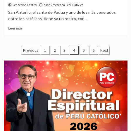
la
Redacción Central
hace 2 meses en Perú Católico
compasión,
San Antonio, el santo de Padua y uno de los más venerados
por
entre los católicos, tiene ya un rostro, con...
Johan
Leuridan
Read
Leer más
Huys
more
about
¿Conoces
Posts
el
Previous
1
2
3
4
5
6
Next
verdadero
pagination
rostro
de
San
Antonio
de
Padua?