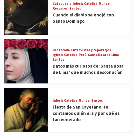
Catequesis
Iglesia Católica
Mundo
Recursos
Santos
Cuando el diablo se enojó con
Santo Domingo
Destacada
Entrevistas y reportajes
Iglesia Católica
Perú
Santa Rosa de Lima
Santos
Datos más curiosos de ‘Santa Rosa
de Lima’ que muchos desconocían
Iglesia Católica
Mundo
Santos
Fiesta de San Cayetano: te
contamos quién era y por qué es
tan venerado