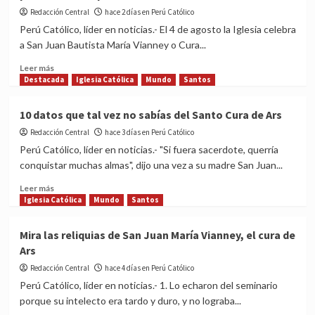
Santa
Redacción Central
hace 2 días en Perú Católico
Clara
Perú Católico, líder en noticias.- El 4 de agosto la Iglesia celebra
de
a San Juan Bautista María Vianney o Cura...
Asís
Read
Leer más
more
Destacada
Iglesia Católica
Mundo
Santos
about
Hoy
10 datos que tal vez no sabías del Santo Cura de Ars
es
Redacción Central
fiesta
hace 3 días en Perú Católico
de
Perú Católico, líder en noticias.- "Si fuera sacerdote, querría
San
conquistar muchas almas", dijo una vez a su madre San Juan...
Juan
María
Read
Leer más
Vianney,
more
Iglesia Católica
Mundo
Santos
el
about
cura
10
Mira las reliquias de San Juan María Vianney, el cura de
de
datos
Ars
Ars
que
patrono
tal
Redacción Central
hace 4 días en Perú Católico
de
vez
Perú Católico, líder en noticias.- 1. Lo echaron del seminario
los
no
porque su intelecto era tardo y duro, y no lograba...
párrocos
sabías