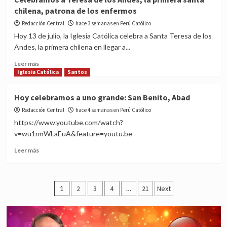
de
chilena, patrona de los enfermos
San
Francisco
Redacción Central
hace 3 semanas en Perú Católico
Solano,
Hoy 13 de julio, la Iglesia Católica celebra a Santa Teresa de los
santo
Andes, la primera chilena en llegar a...
peruano
–
Read
Leer más
14
more
Iglesia Católica
Santos
julio
about
Celebramos
Hoy celebramos a uno grande: San Benito, Abad
a
Redacción Central
Teresa
hace 4 semanas en Perú Católico
de
https://www.youtube.com/watch?
los
v=wu1rmWLaEuA&feature=youtu.be
Andes,
la
Read
Leer más
primera
more
santa
about
chilena,
Hoy
Posts
patrona
celebramos
1
2
3
4
…
21
Next
de
a
pagination
los
uno
enfermos
grande:
San