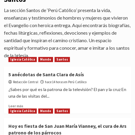
La sección Santos de ‘Perú Católico’ presenta la vida,
enseñanzas y testimonios de hombres y mujeres que vivieron
el Evangelio con heroica entrega. Aquí encontrarás biografías,
fechas litúrgicas, reflexiones, devociones y ejemplos de
santidad que inspiran el camino cristiano. Un espacio
espiritual y formativo para conocer, amar e imitar a los santos
de la Iglesia.
Iglesia Católica
Mundo
Santos
5 anécdotas de Santa Clara de Asís
Redacción Central
hace 14 horas en Perú Católico
¿Sabes por qué es la patrona de la televisión? El pan y la cruz En
una de las visitas del...
Read
Leer más
more
Iglesia Católica
Mundo
Santos
about
5
Hoy es fiesta de San Juan María Vianney, el cura de Ars
anécdotas
patrono de los párrocos
de