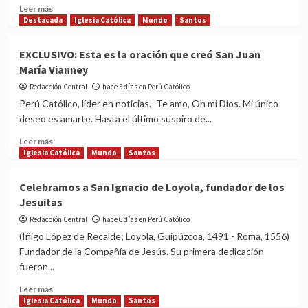
del
Read
Leer más
Santo
more
Destacada
Iglesia Católica
Mundo
Santos
Cura
about
de
Mira
EXCLUSIVO: Esta es la oración que creó San Juan
Ars
las
María Vianney
reliquias
de
Redacción Central
hace 5 días en Perú Católico
San
Perú Católico, líder en noticias.- Te amo, Oh mi Dios. Mi único
Juan
deseo es amarte. Hasta el último suspiro de...
María
Vianney,
Read
Leer más
el
more
Iglesia Católica
Mundo
Santos
cura
about
de
EXCLUSIVO:
Celebramos a San Ignacio de Loyola, fundador de los
Ars
Esta
Jesuitas
es
la
Redacción Central
hace 6 días en Perú Católico
oración
(Íñigo López de Recalde; Loyola, Guipúzcoa, 1491 - Roma, 1556)
que
Fundador de la Compañía de Jesús. Su primera dedicación
creó
fueron...
San
Juan
Read
Leer más
María
more
Iglesia Católica
Mundo
Santos