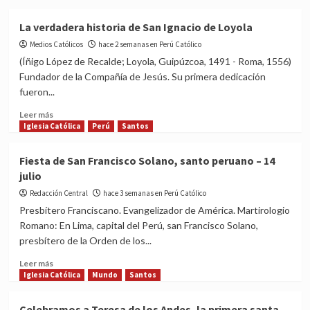
Vianney
about
Celebramos
La verdadera historia de San Ignacio de Loyola
a
Medios Católicos
San
hace 2 semanas en Perú Católico
Ignacio
(Íñigo López de Recalde; Loyola, Guipúzcoa, 1491 - Roma, 1556)
de
Fundador de la Compañía de Jesús. Su primera dedicación
Loyola,
fueron...
fundador
de
Read
Leer más
los
more
Iglesia Católica
Perú
Santos
Jesuitas
about
La
Fiesta de San Francisco Solano, santo peruano – 14
verdadera
julio
historia
de
Redacción Central
hace 3 semanas en Perú Católico
San
Presbítero Franciscano. Evangelizador de América. Martirologio
Ignacio
Romano: En Lima, capital del Perú, san Francisco Solano,
de
presbítero de la Orden de los...
Loyola
Read
Leer más
more
Iglesia Católica
Mundo
Santos
about
Fiesta
Celebramos a Teresa de los Andes, la primera santa