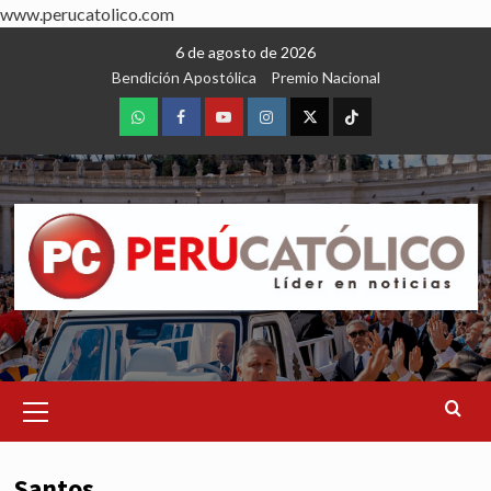
www.perucatolico.com
Skip
6 de agosto de 2026
to
Bendición Apostólica
Premio Nacional
content
WhatsApp
Facebook
Youtube
Instagram
X
TikTok
Primary
Menu
Santos