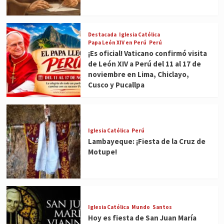
Destacada
Iglesia Católica
Papa León XIV en Perú
Perú
¡Es oficial! Vaticano confirmó visita
de León XIV a Perú del 11 al 17 de
noviembre en Lima, Chiclayo,
Cusco y Pucallpa
Iglesia Católica
Perú
Lambayeque: ¡Fiesta de la Cruz de
Motupe!
Iglesia Católica
Mundo
Santos
Hoy es fiesta de San Juan María