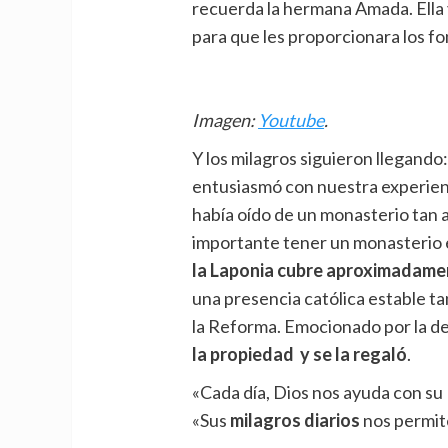
recuerda la hermana Amada. Ella
para que les proporcionara los f
Imagen:
Youtube
.
Y los milagros siguieron llegando:
entusiasmó con nuestra experie
había oído de un monasterio tan a
importante tener un monasterio e
la Laponia cubre aproximadamen
una presencia católica estable ta
la Reforma. Emocionado por la d
la propiedad y se la regaló
.
«Cada día, Dios nos ayuda con su
«Sus
milagros diarios
nos permite