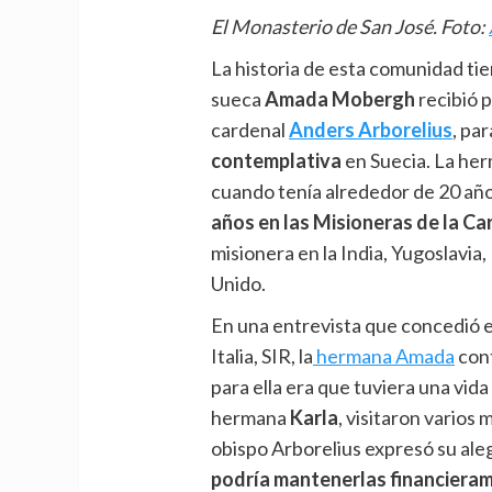
El Monasterio de San José. Foto:
La historia de esta comunidad tien
sueca
Amada Mobergh
recibió 
cardenal
Anders Arborelius
, pa
contemplativa
en Suecia. La her
cuando tenía alrededor de 20 año
años en las Misioneras de la Ca
misionera en la India, Yugoslavia, 
Unido.
En una entrevista que concedió en
Italia, SIR, la
hermana Amada
cont
para ella era que tuviera una vida 
hermana
Karla
, visitaron varios 
obispo Arborelius expresó su aleg
podría mantenerlas financiera