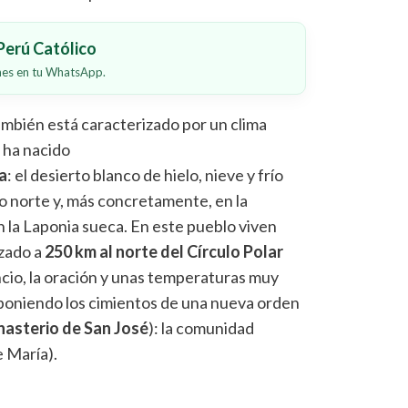
erú Católico
ones en tu WhatsApp.
ambién está caracterizado por un clima
e ha nacido
a
: el desierto blanco de hielo, nieve y frío
o norte y, más concretamente, en la
en la Laponia sueca. En este pueblo viven
izado a
250 km al norte del Círculo Polar
encio, la oración y unas temperaturas muy
 poniendo los cimientos de una nueva orden
asterio de San José
): la comunidad
e María).