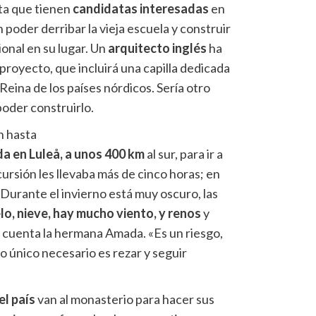
ta que tienen
candidatas interesadas
en
 poder derribar la vieja escuela y construir
onal en su lugar. Un
arquitecto inglés
ha
 proyecto, que incluirá una capilla dedicada
eina de los países nórdicos. Sería otro
poder construirlo.
an hasta
da en Luleå, a unos 400 km
al sur, para ir a
cursión les llevaba más de cinco horas; en
Durante el invierno está muy oscuro, las
elo, nieve, hay mucho viento, y renos
y
, cuenta la hermana Amada. «Es un riesgo,
 único necesario es rezar y seguir
l país
van al monasterio para hacer sus