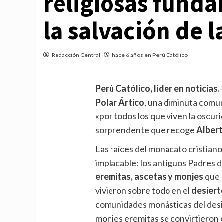
religiosas fund
la salvación de 
Redacción Central
hace 6 años en Perú Católico
Perú Católico, líder en noticias.
Polar Ártico
, una diminuta comun
«por todos los que viven la oscur
sorprendente que recoge
Alber
Las raíces del monacato cristian
implacable: los antiguos Padres 
eremitas, ascetas y monjes
que 
vivieron sobre todo en el
desierto
comunidades monásticas del desi
monjes eremitas se convirtieron 