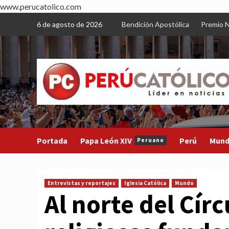
www.perucatolico.com
Skip
6 de agosto de 2026
Bendición Apostólica
Premio N
to
content
Portada
Papa León XIV
Perú
Mun
Peruano
Entrevistas y reportajes
Iglesia Católica
Mundo
Al norte del Círc