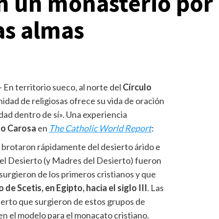
an un monasterio por
las almas
– En territorio sueco, al norte del
Círculo
idad de religiosas ofrece su vida de oración
idad dentro de sí». Una experiencia
to Carosa
en
The Catholic World Report
:
o brotaron rápidamente del desierto árido e
del Desierto (y Madres del Desierto) fueron
surgieron de los primeros cristianos y que
 de Scetis, en Egipto, hacia el siglo III
. Las
erto que surgieron de estos grupos de
en el modelo para el monacato cristiano.