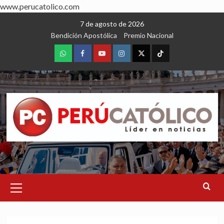
www.perucatolico.com
Skip
7 de agosto de 2026
to
Bendición Apostólica
Premio Nacional
content
WhatsApp
Facebook
Youtube
Instagram
X
TikTok
Primary
Menu