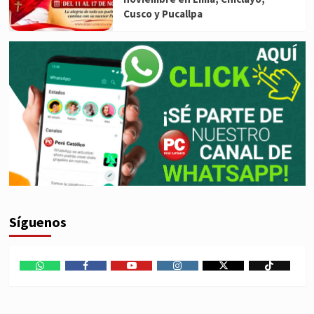
Cusco y Pucallpa
Síguenos
WhatsApp
Facebook
Youtube
Instagram
X
TikTok