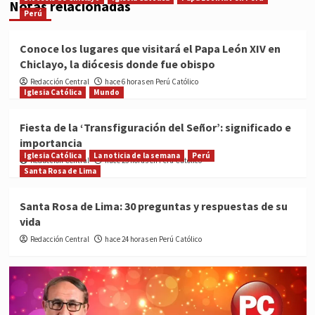
Notas relacionadas
Perú
Conoce los lugares que visitará el Papa León XIV en
Chiclayo, la diócesis donde fue obispo
Redacción Central
hace 6 horas en Perú Católico
Iglesia Católica
Mundo
Fiesta de la ‘Transfiguración del Señor’: significado e
importancia
Iglesia Católica
La noticia de la semana
Perú
Redacción Central
hace 23 horas en Perú Católico
Santa Rosa de Lima
Santa Rosa de Lima: 30 preguntas y respuestas de su
vida
Redacción Central
hace 24 horas en Perú Católico