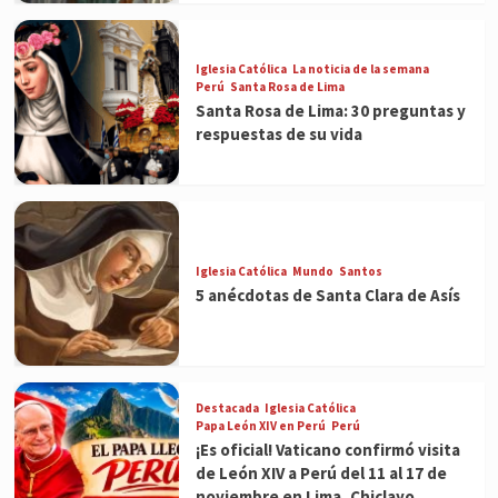
Iglesia Católica
La noticia de la semana
Perú
Santa Rosa de Lima
Santa Rosa de Lima: 30 preguntas y
respuestas de su vida
Iglesia Católica
Mundo
Santos
5 anécdotas de Santa Clara de Asís
Destacada
Iglesia Católica
Papa León XIV en Perú
Perú
¡Es oficial! Vaticano confirmó visita
de León XIV a Perú del 11 al 17 de
noviembre en Lima, Chiclayo,