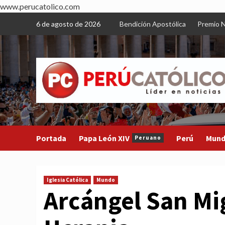
www.perucatolico.com
Skip
6 de agosto de 2026
Bendición Apostólica
Premio N
to
content
Portada
Papa León XIV
Perú
Mun
Peruano
Iglesia Católica
Mundo
Arcángel San Mi