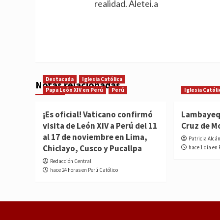
realidad. Aletei.a
Destacada
Iglesia Católica
Notas relacionadas
Papa León XIV en Perú
Perú
Iglesia Católi
¡Es oficial! Vaticano confirmó
Lambayequ
visita de León XIV a Perú del 11
Cruz de M
al 17 de noviembre en Lima,
Patricia Alcá
Chiclayo, Cusco y Pucallpa
hace 1 día en 
Redacción Central
hace 24 horas en Perú Católico