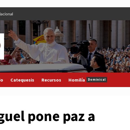
acional
do
Catequesis
Recursos
Homilía
Dominical
guel pone paz a