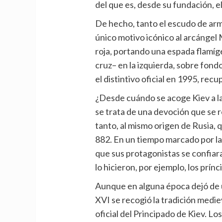
del que es, desde su fundación, el
De hecho, tanto el escudo de ar
único motivo icónico al arcángel 
roja, portando una espada flamíg
cruz– en la izquierda, sobre fond
el distintivo oficial en 1995, rec
¿Desde cuándo se acoge Kiev a l
se trata de una devoción que se re
tanto, al mismo origen de Rusia, q
882. En un tiempo marcado por l
que sus protagonistas se confiar
lo hicieron, por ejemplo, los prínc
Aunque en alguna época dejó de uti
XVI se recogió la tradición medie
oficial del Principado de Kiev. 