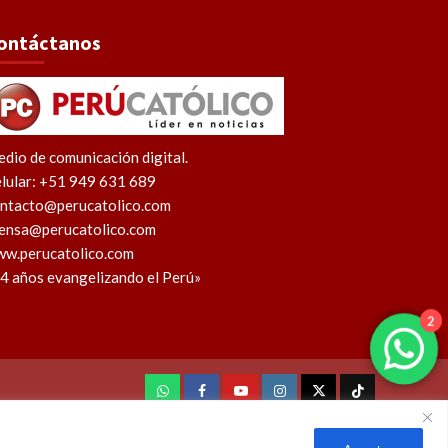
ontáctanos
dio de comunicación digital.
lular: +51 949 631 689
ntacto@perucatolico.com
ensa@perucatolico.com
w.perucatolico.com
4 años evangelizando el Perú»
2
WhatsApp
Facebook
Youtube
Instagram
X
TikTok