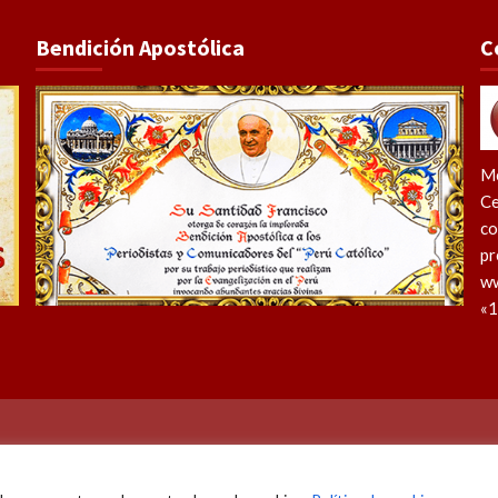
Bendición Apostólica
C
Me
Ce
co
pr
ww
«1