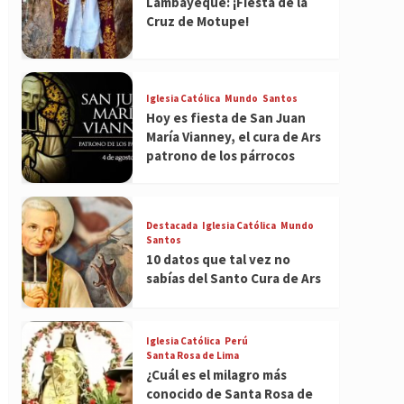
Lambayeque: ¡Fiesta de la
Cruz de Motupe!
Iglesia Católica
Mundo
Santos
Hoy es fiesta de San Juan
María Vianney, el cura de Ars
patrono de los párrocos
Destacada
Iglesia Católica
Mundo
Santos
10 datos que tal vez no
sabías del Santo Cura de Ars
Iglesia Católica
Perú
Santa Rosa de Lima
¿Cuál es el milagro más
conocido de Santa Rosa de