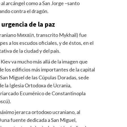
 al arcángel como a San Jorge –santo
ando contra el dragón.
 urgencia de la paz
raniano Михаїл, transcrito Mykhail) fue
pes a los escudos oficiales, y de éstos, en el
ativa de la ciudad y del país.
 Kiev va mucho más allá de la imagen que
e los edificios más importantes de la capital
e San Miguel de las Cúpulas Doradas, sede
de la Iglesia Ortodoxa de Ucrania,
atriarcado Ecuménico de Constantinopla
oscú).
máximo jerarca ortodoxo ucraniano, al
 una fuente dedicada a San Miguel,