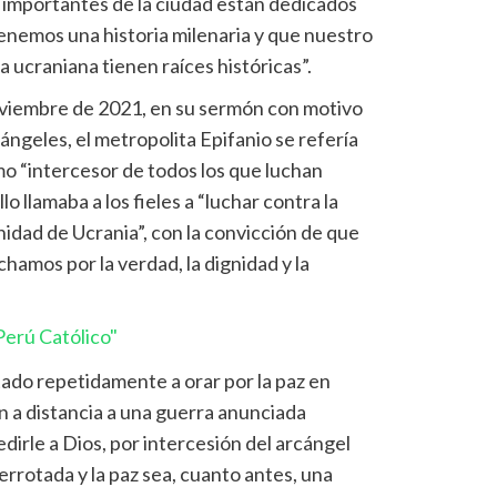
 importantes de la ciudad están dedicados
 tenemos una historia milenaria y que nuestro
a ucraniana tienen raíces históricas”.
viembre de 2021, en su sermón con motivo
 ángeles, el metropolita Epifanio se refería
mo “intercesor de todos los que luchan
llo llamaba a los fieles a “luchar contra la
 unidad de Ucrania”, con la convicción de que
amos por la verdad, la dignidad y la
erú Católico"
tado repetidamente a orar por la paz en
n a distancia a una guerra anunciada
dirle a Dios, por intercesión del arcángel
errotada y la paz sea, cuanto antes, una