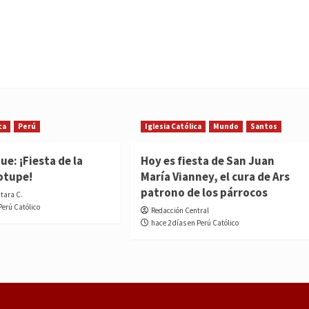
ca
Perú
Iglesia Católica
Mundo
Santos
e: ¡Fiesta de la
Hoy es fiesta de San Juan
otupe!
María Vianney, el cura de Ars
patrono de los párrocos
ntara C.
Perú Católico
Redacción Central
hace 2 días en Perú Católico