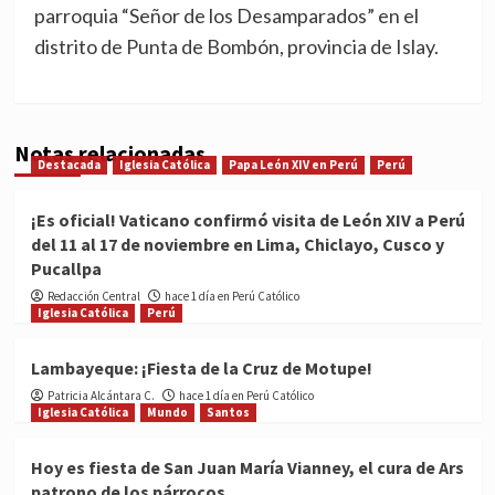
parroquia “Señor de los Desamparados” en el
distrito de Punta de Bombón, provincia de Islay.
Notas relacionadas
Destacada
Iglesia Católica
Papa León XIV en Perú
Perú
¡Es oficial! Vaticano confirmó visita de León XIV a Perú
del 11 al 17 de noviembre en Lima, Chiclayo, Cusco y
Pucallpa
Redacción Central
hace 1 día en Perú Católico
Iglesia Católica
Perú
Lambayeque: ¡Fiesta de la Cruz de Motupe!
Patricia Alcántara C.
hace 1 día en Perú Católico
Iglesia Católica
Mundo
Santos
Hoy es fiesta de San Juan María Vianney, el cura de Ars
patrono de los párrocos