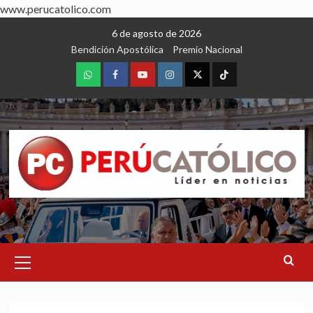
www.perucatolico.com
Skip
6 de agosto de 2026
to
Bendición Apostólica
Premio Nacional
content
WhatsApp
Facebook
Youtube
Instagram
X
TikTok
Primary
Menu