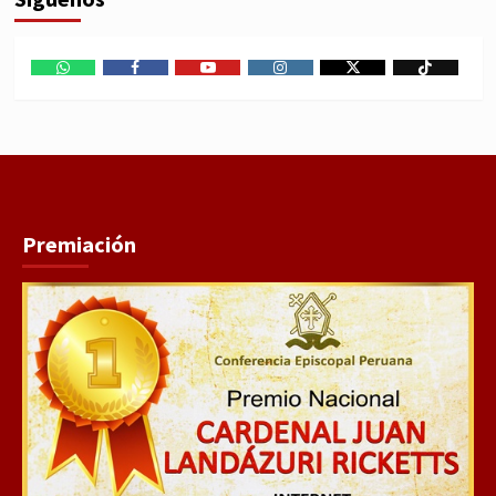
WhatsApp
Facebook
Youtube
Instagram
X
TikTok
Premiación