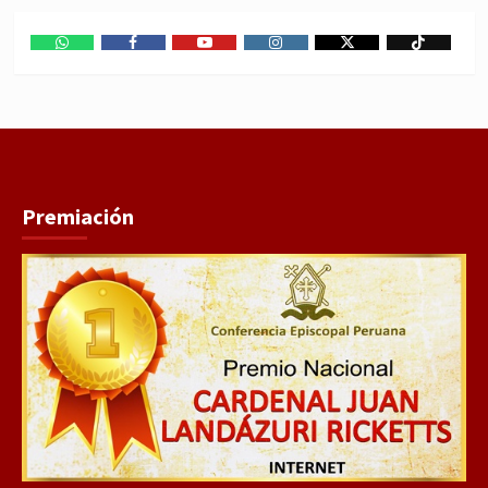
WhatsApp
Facebook
Youtube
Instagram
X
TikTok
Premiación