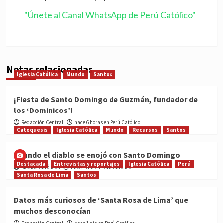
"Únete al Canal WhatsApp de Perú Católico"
Notas relacionadas
Iglesia Católica
Mundo
Santos
¡Fiesta de Santo Domingo de Guzmán, fundador de
los ‘Dominicos’!
Redacción Central
hace 6 horas en Perú Católico
Catequesis
Iglesia Católica
Mundo
Recursos
Santos
Cuando el diablo se enojó con Santo Domingo
Destacada
Entrevistas y reportajes
Iglesia Católica
Perú
Medios Católicos
hace 1 día en Perú Católico
Santa Rosa de Lima
Santos
Datos más curiosos de ‘Santa Rosa de Lima’ que
muchos desconocían