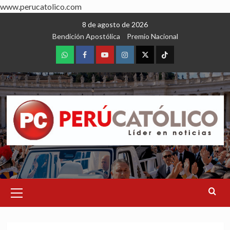
www.perucatolico.com
Skip
8 de agosto de 2026
to
Bendición Apostólica
Premio Nacional
content
WhatsApp
Facebook
Youtube
Instagram
X
TikTok
Primary
Menu