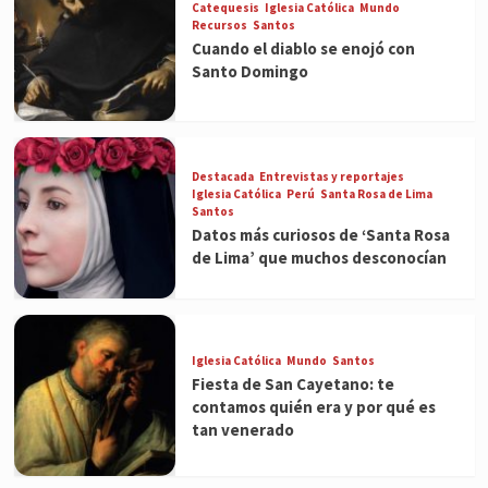
Catequesis
Iglesia Católica
Mundo
Recursos
Santos
Cuando el diablo se enojó con
Santo Domingo
Destacada
Entrevistas y reportajes
Iglesia Católica
Perú
Santa Rosa de Lima
Santos
Datos más curiosos de ‘Santa Rosa
de Lima’ que muchos desconocían
Iglesia Católica
Mundo
Santos
Fiesta de San Cayetano: te
contamos quién era y por qué es
tan venerado