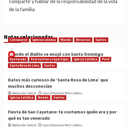
compartir y hablar de la responsabilidad de la vida
de la familia.
Notas relacionadas
Catequesis
Iglesia Católica
Mundo
Recursos
Santos
Cuando el diablo se enojó con Santo Domingo
Destacada
Entrevistas y reportajes
Iglesia Católica
Perú
Medios Católicos
hace 22 horas en Perú Católico
Santa Rosa de Lima
Santos
Datos más curiosos de ‘Santa Rosa de Lima’ que
muchos desconocían
Redacción Central
hace 23 horas en Perú Católico
Iglesia Católica
Mundo
Santos
Fiesta de San Cayetano: te contamos quién era y por
qué es tan venerado
Redacción Central
hace 23 horas en Perú Católico