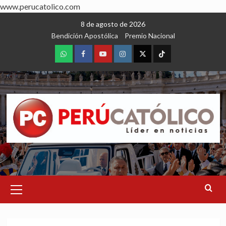
www.perucatolico.com
Skip
8 de agosto de 2026
to
Bendición Apostólica
Premio Nacional
content
WhatsApp
Facebook
Youtube
Instagram
X
TikTok
Primary
Menu