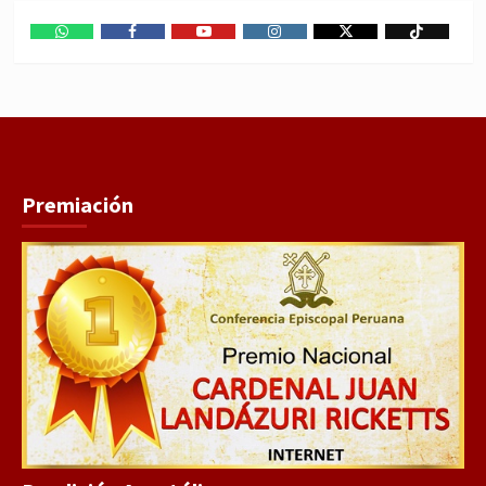
WhatsApp
Facebook
Youtube
Instagram
X
TikTok
Premiación