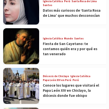
Iglesia Católica
Perú
Santa Rosa de Lima
Santos
Datos más curiosos de ‘Santa Rosa
de Lima’ que muchos desconocían
Iglesia Católica
Mundo
Santos
Fiesta de San Cayetano: te
contamos quién era y por qué es
tan venerado
Diócesis de Chiclayo
Iglesia Católica
Papa León XIV en Perú
Perú
Conoce los lugares que visitará el
Papa León XIV en Chiclayo, la
diócesis donde fue obispo