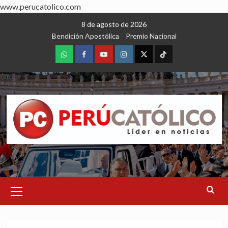
www.perucatolico.com
Skip
8 de agosto de 2026
to
Bendición Apostólica
Premio Nacional
content
WhatsApp
Facebook
Youtube
Instagram
X
TikTok
Primary
Menu