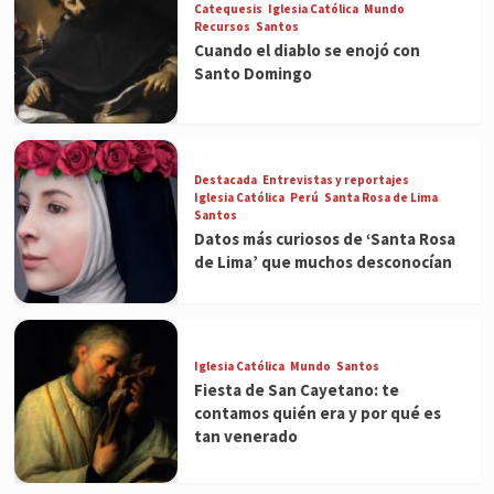
Catequesis
Iglesia Católica
Mundo
Recursos
Santos
Cuando el diablo se enojó con
Santo Domingo
Destacada
Entrevistas y reportajes
Iglesia Católica
Perú
Santa Rosa de Lima
Santos
Datos más curiosos de ‘Santa Rosa
de Lima’ que muchos desconocían
Iglesia Católica
Mundo
Santos
Fiesta de San Cayetano: te
contamos quién era y por qué es
tan venerado