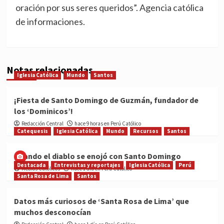
oración por sus seres queridos”. Agencia católica
de informaciones.
Notas relacionadas
Iglesia Católica
Mundo
Santos
¡Fiesta de Santo Domingo de Guzmán, fundador de
los ‘Dominicos’!
Redacción Central
hace 9 horas en Perú Católico
Catequesis
Iglesia Católica
Mundo
Recursos
Santos
Cuando el diablo se enojó con Santo Domingo
Destacada
Entrevistas y reportajes
Iglesia Católica
Perú
Medios Católicos
hace 1 día en Perú Católico
Santa Rosa de Lima
Santos
Datos más curiosos de ‘Santa Rosa de Lima’ que
muchos desconocían