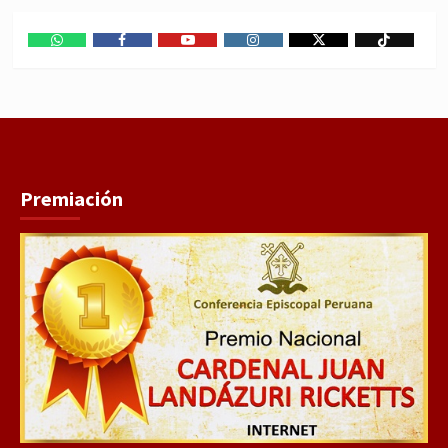
WhatsApp
Facebook
Youtube
Instagram
X
TikTok
Premiación