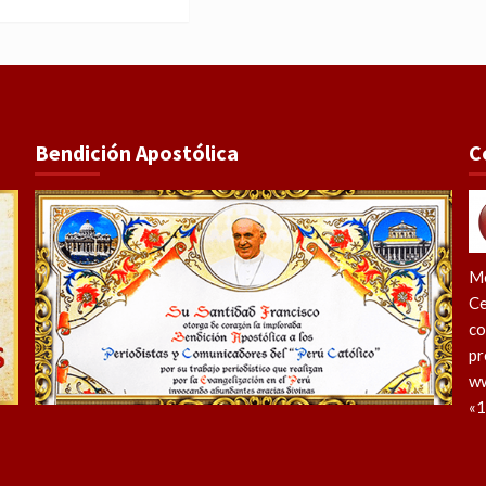
Bendición Apostólica
C
Me
Ce
co
pr
ww
«1