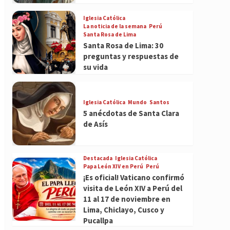
Iglesia Católica
La noticia de la semana
Perú
Santa Rosa de Lima
Santa Rosa de Lima: 30
preguntas y respuestas de
su vida
Iglesia Católica
Mundo
Santos
5 anécdotas de Santa Clara
de Asís
Destacada
Iglesia Católica
Papa León XIV en Perú
Perú
¡Es oficial! Vaticano confirmó
visita de León XIV a Perú del
11 al 17 de noviembre en
Lima, Chiclayo, Cusco y
Pucallpa