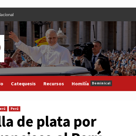
acional
do
Catequesis
Recursos
Homilía
Dominical
Perú
Perú
la de plata por