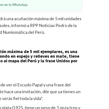
ones en tu WhatsApp.
rá una acuñación máxima de 5 mil unidades
 soles, informó a RPP Noticias Pedro de la
ad Numismática del Perú.
ción máxima de 5 mil ejemplares, es una
ondo en espejo y relieves en mate, tiene
to al mapa del Perú y la frase Unidos por
ede ver el Escudo Papal y una frase del
 te hace una invitación, dile que ya tienes un
serás fiel toda la vida”.
plata 0.925, tiene un peso de 1 onza troy y