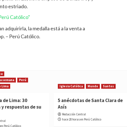
nto estriado.
erú Católico"
n adquirirla, la medalla está a la venta a
p. – Perú Católico.
ca
 la semana
Perú
e Lima
Iglesia Católica
Mundo
Santos
a de Lima: 30
5 anécdotas de Santa Clara de
 y respuestas de su
Asís
Redacción Central
hace 20 horas en Perú Católico
ntral
 en Perú Católico