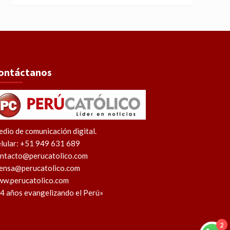
ontáctanos
dio de comunicación digital.
lular: +51 949 631 689
ntacto@perucatolico.com
ensa@perucatolico.com
w.perucatolico.com
4 años evangelizando el Perú»
2