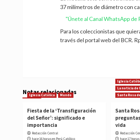
37 milímetros de diámetro con ca
"Únete al Canal WhatsApp de P
Para los coleccionistas que quiera
través del portal web del BCR. Rp
Iglesia Católi
La noticia de
Notas relacionadas
Iglesia Católica
Mundo
Santa Rosa d
Fiesta de la ‘Transfiguración
Santa Ros
del Señor’: significado e
preguntas
importancia
vida
Redacción Central
Redacción Ce
hace 16 horas en Perú Católico
hace 17 horas