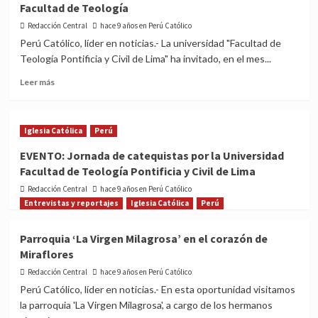
Facultad de Teología
al
Papa
Redacción Central
hace 9 años en Perú Católico
Francisco
Perú Católico, líder en noticias.- La universidad "Facultad de
y
Teología Pontificia y Civil de Lima" ha invitado, en el mes...
le
diré
Read
Leer más
que
more
venga
about
al
FAMILIA:
Iglesia Católica
Perú
‘Perú
Conferencia
Católico'»
de
EVENTO: Jornada de catequistas por la Universidad
Tomás
Facultad de Teología Pontificia y Civil de Lima
Melendo
en
Redacción Central
hace 9 años en Perú Católico
la
Entrevistas y reportajes
Iglesia Católica
Perú
Facultad
de
Parroquia ‘La Virgen Milagrosa’ en el corazón de
Teología
Miraflores
Redacción Central
hace 9 años en Perú Católico
Perú Católico, líder en noticias.- En esta oportunidad visitamos
la parroquia 'La Virgen Milagrosa', a cargo de los hermanos