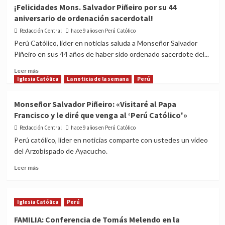
Salesianos
¡Felicidades Mons. Salvador Piñeiro por su 44
del
aniversario de ordenación sacerdotal!
Perú
responden
Redacción Central
hace 9 años en Perú Católico
ante
Perú Católico, líder en noticias saluda a Monseñor Salvador
denuncia
Piñeiro en sus 44 años de haber sido ordenado sacerdote del...
pública
de
Read
Leer más
presuntos
more
Iglesia Católica
La noticia de la semana
Perú
abusos
about
sexuales
¡Felicidades
Monseñor Salvador Piñeiro: «Visitaré al Papa
Mons.
Francisco y le diré que venga al ‘Perú Católico'»
Salvador
Piñeiro
Redacción Central
hace 9 años en Perú Católico
por
Perú católico, líder en noticias comparte con ustedes un vídeo
su
del Arzobispado de Ayacucho.
44
aniversario
Read
Leer más
de
more
ordenación
about
sacerdotal!
Monseñor
Iglesia Católica
Perú
Salvador
Piñeiro:
FAMILIA: Conferencia de Tomás Melendo en la
«Visitaré