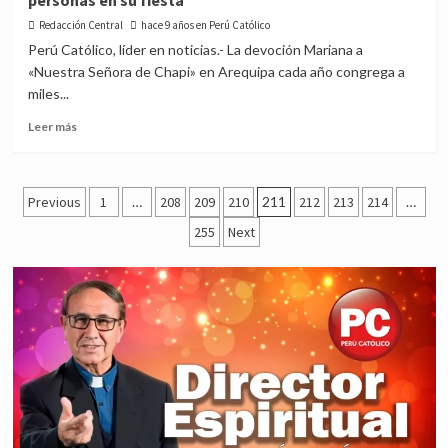
personas en su fiesta
la
‘Virgen
Redacción Central
hace 9 años en Perú Católico
de
Perú Católico, líder en noticias.- La devoción Mariana a
Chapi’
«Nuestra Señora de Chapi» en Arequipa cada año congrega a
a
miles...
pocos
días
Read
Leer más
de
more
su
about
celebración
Arequipa:
Posts
‘Virgen
Previous
1
…
208
209
210
211
212
213
214
…
de
pagination
255
Next
Chapi’
congregará
a
millones
de
personas
en
su
fiesta