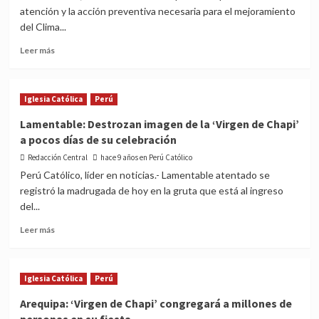
del
atención y la acción preventiva necesaria para el mejoramiento
Opus
del Clima...
Dei
en
Read
Leer más
el
more
Perú
about
2
Iglesia Católica
Perú
de
mayo
Lamentable: Destrozan imagen de la ‘Virgen de Chapi’
“Día
a pocos días de su celebración
Mundial
de
Redacción Central
hace 9 años en Perú Católico
Lucha
Perú Católico, líder en noticias.- Lamentable atentado se
Contra
registró la madrugada de hoy en la gruta que está al ingreso
el
del...
Acoso
Escolar
Read
Leer más
–
more
Bullying”
about
Lamentable:
Iglesia Católica
Perú
Destrozan
imagen
Arequipa: ‘Virgen de Chapi’ congregará a millones de
de