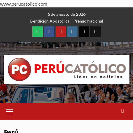
www.perucatolico.com
Skip
6 de agosto de 2026
to
Bendición Apostólica
Premio Nacional
content
WhatsApp
Facebook
Youtube
Instagram
X
TikTok
Primary
Menu
Perú