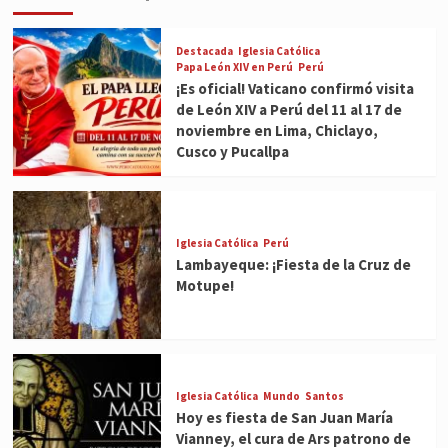
Destacada
Iglesia Católica
Papa León XIV en Perú
Perú
¡Es oficial! Vaticano confirmó visita
de León XIV a Perú del 11 al 17 de
noviembre en Lima, Chiclayo,
Cusco y Pucallpa
Iglesia Católica
Perú
Lambayeque: ¡Fiesta de la Cruz de
Motupe!
Iglesia Católica
Mundo
Santos
Hoy es fiesta de San Juan María
Vianney, el cura de Ars patrono de