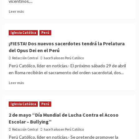
vicentinos,...
Read
Leer más
more
about
Parroquia
Iglesia Católica
Perú
‘La
Virgen
¡FIESTA! Dos nuevos sacerdotes tendrá la Prelatura
Milagrosa’
del Opus Dei en el Perú
en
el
Redacción Central
hace 9 años en Perú Católico
corazón
Perú Católico, líder en noticias.- El próximo sábado 29 de abril
de
en Roma recibirán el sacramento del orden sacerdotal, dos...
Miraflores
Read
Leer más
more
about
¡FIESTA!
Iglesia Católica
Perú
Dos
nuevos
2 de mayo “Día Mundial de Lucha Contra el Acoso
sacerdotes
Escolar – Bullying”
tendrá
la
Redacción Central
hace 9 años en Perú Católico
Prelatura
Perú Católico, líder en noticias.- Se pretende promover la