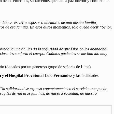
n de los enfermos, sacramentos que dan la paz interior y confortan el
ernández-
es ver a esposos o miembros de una misma familia,
bros de esa familia. En esos duros momentos, sólo queda decir “Señor,
s brinda la unción, les da la seguridad de que Dios no los abandona.
luso les conforta el cuerpo. Cuántos pacientes se me han ido muy
esario (donados por un generoso grupo de señoras de Lima).
a y el Hospital Provisional Lolo Fernández
y las facilidades
“la solidaridad se expresa concretamente en el servicio, que puede
rágiles de nuestras familias, de nuestra sociedad, de nuestro