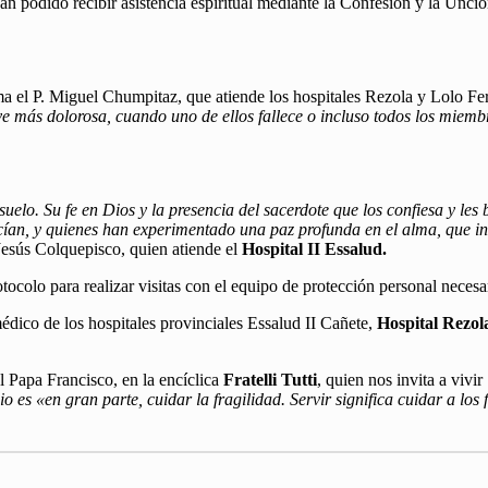
n podido recibir asistencia espiritual mediante la Confesión y la Unció
ma el P. Miguel Chumpitaz, que atiende los hospitales Rezola y Lolo F
lve más dolorosa, cuando uno de ellos fallece o incluso todos los miem
suelo. Su fe en Dios y la presencia del sacerdote que los confiesa y le
an, y quienes han experimentado una paz profunda en el alma, que inc
 Jesús Colquepisco, quien atiende el
Hospital II Essalud.
rotocolo para realizar visitas con el equipo de protección personal nec
édico de los hospitales provinciales Essalud II Cañete,
Hospital Rezol
 Papa Francisco, en la encíclica
Fratelli Tutti
, quien nos invita a vivir
es «en gran parte, cuidar la fragilidad. Servir significa cuidar a los f