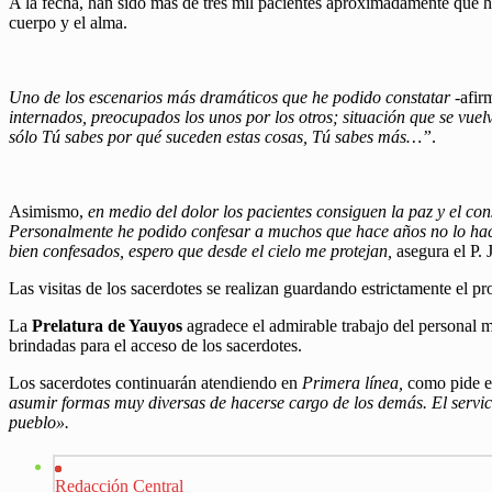
A la fecha, han sido más de tres mil pacientes aproximadamente que ha
cuerpo y el alma.
Uno de los escenarios más dramáticos que he podido constatar
-afir
internados, preocupados los unos por los otros; situación que se vue
sólo Tú sabes por qué suceden estas cosas, Tú sabes más…”
.
Asimismo,
en medio del dolor los pacientes consiguen la paz y el con
Personalmente he podido confesar a muchos que hace años no lo hací
bien confesados, espero que desde el cielo me protejan,
asegura el P.
Las visitas de los sacerdotes se realizan guardando estrictamente el p
La
Prelatura de Yauyos
agradece el admirable trabajo del personal m
brindadas para el acceso de los sacerdotes.
Los sacerdotes continuarán atendiendo en
Primera línea,
como pide el
asumir formas muy diversas de hacerse cargo de los demás. El servicio 
pueblo».
Redacción Central