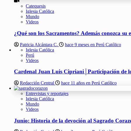
Catequesis
Iglesia Católica
Mundo
Videos
¿Qué son los Sacramentos? Además conozca su ef
Patricia Alcántara C.
hace 9 meses en Perú Católico
Iglesia Católica
Perú
Videos
Cardenal Juan Luis Cipriani│Participación de los
Redacción Central
hace 11 años en Perú Católico
Entrevistas y reportajes
Iglesia Católica
Mundo
Videos
Junio: Historia de la devoción al Sagrado Coraz