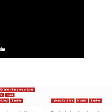
Entrevistas y reportajes
ca
Perú
e Lima
Santos
Iglesia Católica
Mundo
Santos