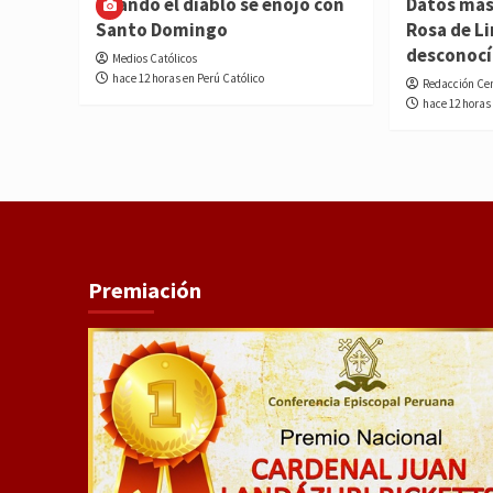
Cuando el diablo se enojó con
Datos más
Santo Domingo
Rosa de L
desconoc
Medios Católicos
hace 12 horas en Perú Católico
Redacción Ce
hace 12 horas
Premiación