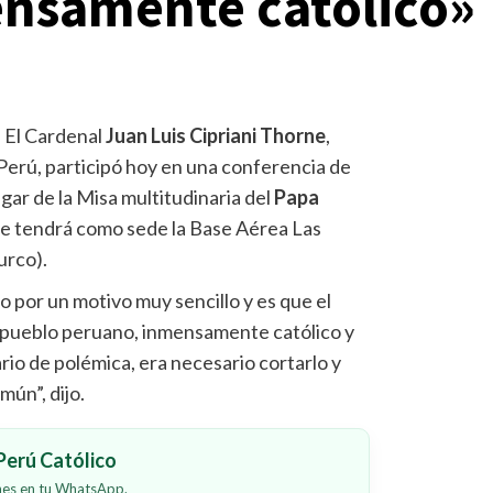
nsamente católico»
-
El Cardenal
Juan Luis Cipriani Thorne
,
Perú, participó hoy en una conferencia de
ugar de la Misa multitudinaria del
Papa
te tendrá como sede la Base Aérea Las
urco).
 por un motivo muy sencillo y es que el
l pueblo peruano, inmensamente católico y
ario de polémica, era necesario cortarlo y
mún”, dijo.
erú Católico
ones en tu WhatsApp.