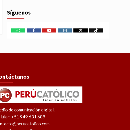
Síguenos
WhatsApp
Facebook
Youtube
Instagram
X
TikTok
ontáctanos
dio de comunicación digital.
lular: +51 949 631 689
ntacto@perucatolico.com