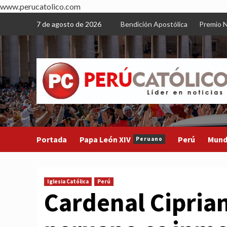
www.perucatolico.com
Skip
7 de agosto de 2026
Bendición Apostólica
Premio N
to
content
Portada
Papa León XIV
Perú
Mun
Peruano
Iglesia Católica
Perú
Cardenal Ciprian