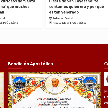
 curiosos de ‘Santa
Fiesta de San Cayetano: te
ima’ que muchos
contamos quién era y por qué
ían
es tan venerado
ntral
Redacción Central
 en Perú Católico
hace 12 horas en Perú Católico
Bendición Apostólica
C
Me
Ce
co