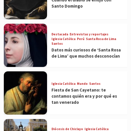
Santo Domingo
Destacada
Entrevistas y reportajes
Iglesia Católica
Perú
Santa Rosa de Lima
Santos
Datos más curiosos de ‘Santa Rosa
de Lima’ que muchos desconocían
Iglesia Católica
Mundo
Santos
Fiesta de San Cayetano: te
contamos quién era y por qué es
tan venerado
Diócesis de Chiclayo
Iglesia Católica