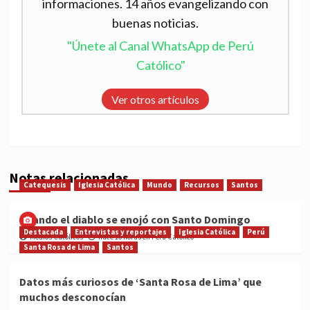
informaciones. 14 años evangelizando con
buenas noticias.
"Únete al Canal WhatsApp de Perú
Católico"
Ver otros artículos
Notas relacionadas
Catequesis
Iglesia Católica
Mundo
Recursos
Santos
Cuando el diablo se enojó con Santo Domingo
Destacada
Entrevistas y reportajes
Iglesia Católica
Perú
Medios Católicos
hace 16 horas en Perú Católico
Santa Rosa de Lima
Santos
Datos más curiosos de ‘Santa Rosa de Lima’ que
muchos desconocían