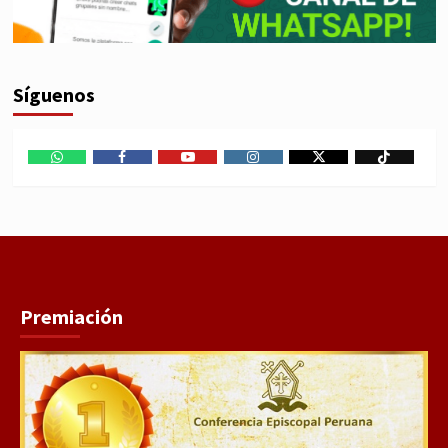
Síguenos
WhatsApp
Facebook
Youtube
Instagram
X
TikTok
Premiación