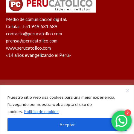
Medio de comunicación digital.
Celular: +51 949 631 689
contacto@perucatolico.com
prensa@perucatolico.com
www.perucatolico.com
«14 años evangelizando el Perú»
Política de cookies
Política de privacidad
Nuestro sitio web usa cookies para una mejor experiencia.
Navegando por nuestra web acepta el uso de
WhatsApp
Facebook
Youtube
Instagram
X
TikTok
cookies.
Política de cookies
2
© Derechos reservados 2026 – Perú Católico | 14 años
Aceptar
evangelizando el Perú