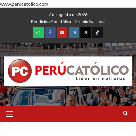
www.perucatolico.com
Skip
7 de agosto de 2026
to
Bendición Apostólica
Premio Nacional
content
WhatsApp
Facebook
Youtube
Instagram
X
TikTok
Primary
Menu