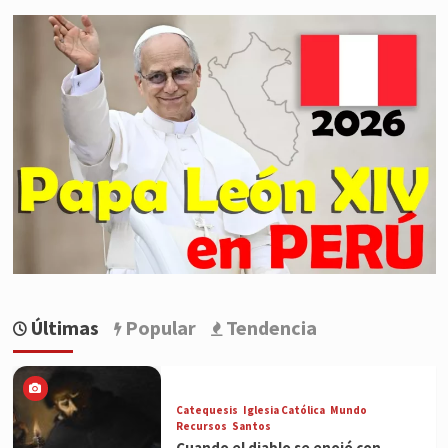
Últimas
Popular
Tendencia
Catequesis
Iglesia Católica
Mundo
Recursos
Santos
Cuando el diablo se enojó con