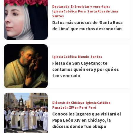
Destacada
Entrevistas y reportajes
Iglesia Católica
Perú
Santa Rosa de Lima
Santos
Datos más curiosos de ‘Santa Rosa
de Lima’ que muchos desconocían
Iglesia Católica
Mundo
Santos
Fiesta de San Cayetano: te
contamos quién era y por qué es
tan venerado
Diócesis de Chiclayo
Iglesia Católica
Papa León XIV en Perú
Perú
Conoce los lugares que visitará el
Papa León XIV en Chiclayo, la
diócesis donde fue obispo