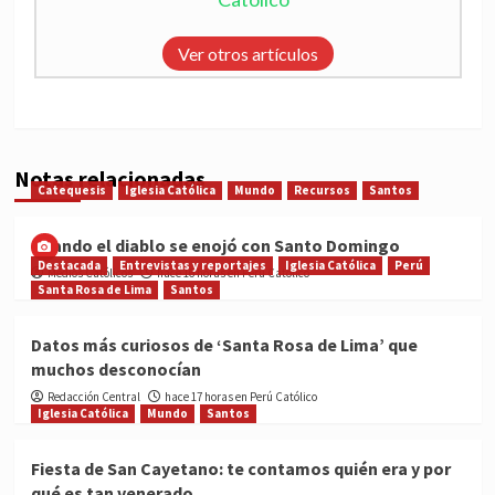
Ver otros artículos
Notas relacionadas
Catequesis
Iglesia Católica
Mundo
Recursos
Santos
Cuando el diablo se enojó con Santo Domingo
Destacada
Entrevistas y reportajes
Iglesia Católica
Perú
Medios Católicos
hace 16 horas en Perú Católico
Santa Rosa de Lima
Santos
Datos más curiosos de ‘Santa Rosa de Lima’ que
muchos desconocían
Redacción Central
hace 17 horas en Perú Católico
Iglesia Católica
Mundo
Santos
Fiesta de San Cayetano: te contamos quién era y por
qué es tan venerado