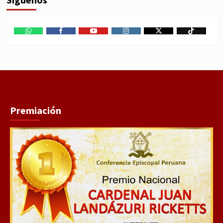
WhatsApp
Facebook
Youtube
Instagram
X
TikTok
Premiación