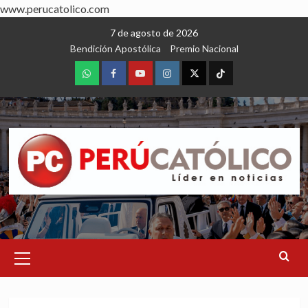
www.perucatolico.com
Skip
7 de agosto de 2026
to
Bendición Apostólica
Premio Nacional
content
WhatsApp
Facebook
Youtube
Instagram
X
TikTok
Primary
Menu