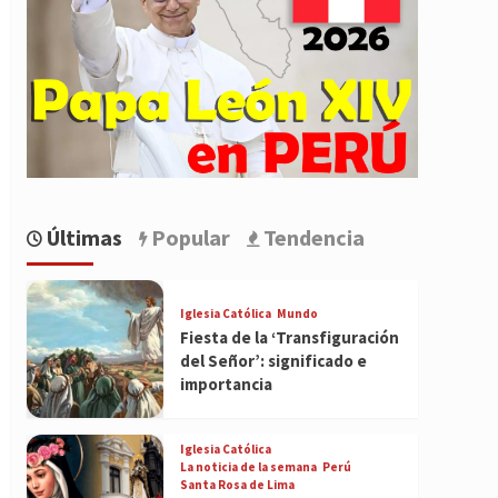
Últimas
Popular
Tendencia
Iglesia Católica
Mundo
Fiesta de la ‘Transfiguración
del Señor’: significado e
importancia
Iglesia Católica
La noticia de la semana
Perú
Santa Rosa de Lima