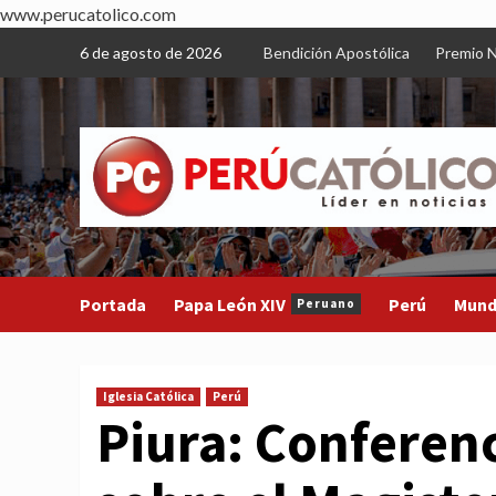
www.perucatolico.com
Skip
6 de agosto de 2026
Bendición Apostólica
Premio N
to
content
Portada
Papa León XIV
Perú
Mun
Peruano
Iglesia Católica
Perú
Piura: Conferenc