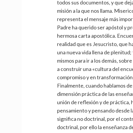
todos sus documentos, y que deja v
misión a la que nos llama. Miseri
representa el mensaje más import
Padre ha querido ser apóstol y p
hermosa carta apostólica. Encuen
realidad que es Jesucristo, que h
una nueva vida llena de plenitud; 
mismos para ir a los demás, sobre
a construir una «cultura del encu
compromiso y en transformación r
Finalmente, cuando hablamos de m
dimensión práctica de las enseñan
unión de reflexión y de práctica,
pensamiento y pensando desde la 
significa no doctrinal, por el con
doctrinal, por ello la enseñanza 