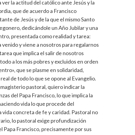
er la actitud del católico ante Jesús y la
cordia, que de acuerdo a Francisco
ante de Jesús y de la que el mismo Santo
regonero, dedicándole un Año Jubilar y una
tro, presentada como realidad y tarea:
a venido y viene a nosotros para regalarnos
tarea que implica el salir de nosotros
 todo a los más pobres y excluidos en orden
entro», que se plasme en solidaridad,
eal de todo lo que se opone al Evangelio.
agisterio pastoral, quiero indicar la
zas del Papa Francisco, lo que implica la
 haciendo vida lo que procede del
vida concreta de fe y caridad. Pastoral no
trario, lo pastoral exige profundización
del Papa Francisco, precisamente por sus