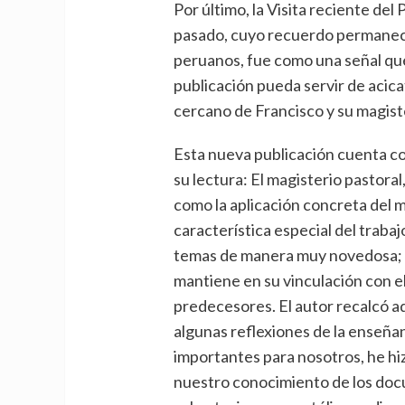
Por último, la Visita reciente del
pasado, cuyo recuerdo permanece
peruanos, fue como una señal qu
publicación pueda servir de acic
cercano de Francisco y su magiste
Esta nueva publicación cuenta c
su lectura: El magisterio pastoral
como la aplicación concreta del m
característica especial del traba
temas de manera muy novedosa; y
mantiene en su vinculación con el
predecesores. El autor recalcó 
algunas reflexiones de la enseña
importantes para nosotros, he h
nuestro conocimiento de los docu