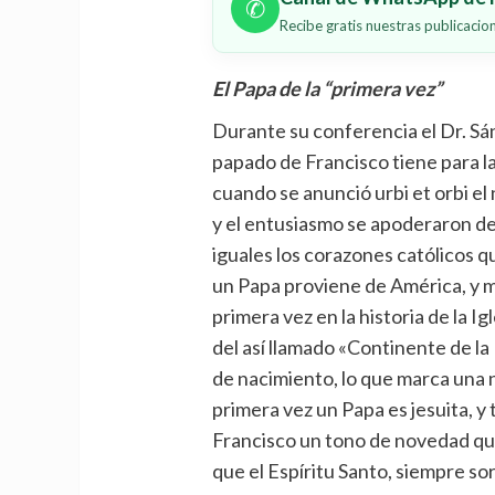
✆
Recibe gratis nuestras publicaci
El Papa de la “primera vez”
Durante su conferencia el Dr. Sá
papado de Francisco tiene para la
cuando se anunció urbi et orbi e
y el entusiasmo se apoderaron de l
iguales los corazones católicos q
un Papa proviene de América, y 
primera vez en la historia de la 
del así llamado «Continente de la
de nacimiento, lo que marca una 
primera vez un Papa es jesuita, y 
Francisco un tono de novedad que 
que el Espíritu Santo, siempre s