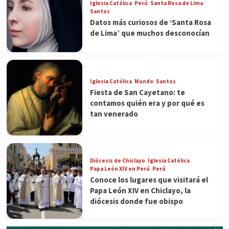
Iglesia Católica
Perú
Santa Rosa de Lima
Santos
Datos más curiosos de ‘Santa Rosa
de Lima’ que muchos desconocían
Iglesia Católica
Mundo
Santos
Fiesta de San Cayetano: te
contamos quién era y por qué es
tan venerado
Diócesis de Chiclayo
Iglesia Católica
Papa León XIV en Perú
Perú
Conoce los lugares que visitará el
Papa León XIV en Chiclayo, la
diócesis donde fue obispo