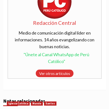
Redacción Central
Medio de comunicación digital líder en
informaciones. 14 años evangelizando con
buenas noticias.
"Únete al Canal WhatsApp de Perú
Católico"
Ver otros artículos
Notas relacionadas
Iglesia Católica
Mundo
Santos