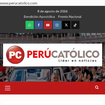
www.perucatolico.com
Skip
8 de agosto de 2026
to
Bendición Apostólica
Premio Nacional
content
WhatsApp
Facebook
Youtube
Instagram
X
TikTok
Primary
Menu