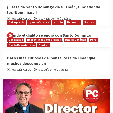
¡Fiesta de Santo Domingo de Guzmán, fundador de
los ‘Dominicos’!
Redacción Central
hace 7 horas en Perú Católico
Catequesis
Iglesia Católica
Mundo
Recursos
Santos
Cuando el diablo se enojó con Santo Domingo
Destacada
Entrevistas y reportajes
Iglesia Católica
Perú
Medios Católicos
hace 1 día en Perú Católico
Santa Rosa de Lima
Santos
Datos más curiosos de ‘Santa Rosa de Lima’ que
muchos desconocían
Redacción Central
hace 1 día en Perú Católico