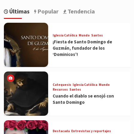
Últimas
Popular
Tendencia
Iglesia Católica
Mundo
Santos
¡Fiesta de Santo Domingo de
Guzmán, fundador de los
‘Dominicos’!
Catequesis
Iglesia Católica
Mundo
Recursos
Santos
Cuando el diablo se enojó con
Santo Domingo
Destacada
Entrevistas y reportajes