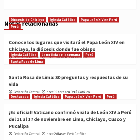
Diócesis de Chiclayo
Iglesia Católica
Papa León XIV en Perú
Notas relacionadas
Perú
Conoce los lugares que visitará el Papa León XIV en
Chiclayo, la diócesis donde fue obispo
Iglesia Católica
La noticia de la semana
Perú
Redacción Central
hace 1 hora en Perú Católico
Santa Rosa de Lima
Santa Rosa de Lima: 30 preguntas y respuestas de su
vida
Redacción Central
hace 19 horas en Perú Católico
Destacada
Iglesia Católica
Papa León XIV en Perú
Perú
¡Es oficial! Vaticano confirmó visita de León XIV a Perú
del 11 al 17 de noviembre en Lima, Chiclayo, Cusco y
Pucallpa
Redacción Central
hace 2 días en Perú Católico