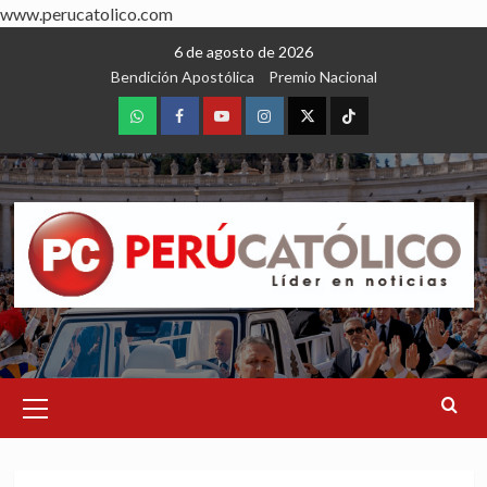
www.perucatolico.com
Skip
6 de agosto de 2026
to
Bendición Apostólica
Premio Nacional
content
WhatsApp
Facebook
Youtube
Instagram
X
TikTok
Primary
Menu