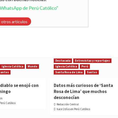
l WhatsApp de Perú Católico"
 otros artículos
Destacada
Entrevistas y reportajes
Iglesia Católica
Mundo
Iglesia Católica
Perú
Santos
Santa Rosa de Lima
Santos
diablo se enojó con
Datos más curiosos de ‘Santa
mingo
Rosa de Lima’ que muchos
desconocían
os
 Perú Católico
Redacción Central
hace 2 días en Perú Católico