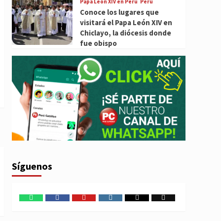
Papa León XIV en Perú
Perú
Conoce los lugares que
visitará el Papa León XIV en
Chiclayo, la diócesis donde
fue obispo
Síguenos
WhatsApp
Facebook
Youtube
Instagram
X
TikTok