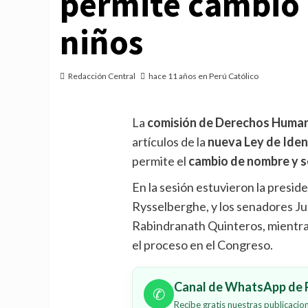
permite cambio d
niños
Redacción Central
hace 11 años en Perú Católico
La
comisión de Derechos Huma
artículos de la
nueva Ley de Ide
permite el
cambio de nombre y se
En la sesión estuvieron la presid
Rysselberghe, y los senadores Jua
Rabindranath Quinteros, mientr
el proceso en el Congreso.
Canal de WhatsApp de P
✆
Recibe gratis nuestras publicaci