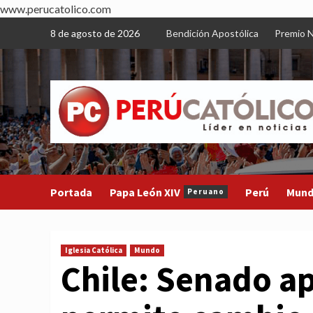
www.perucatolico.com
Skip
8 de agosto de 2026
Bendición Apostólica
Premio N
to
content
Portada
Papa León XIV
Perú
Mun
Peruano
Iglesia Católica
Mundo
Chile: Senado a