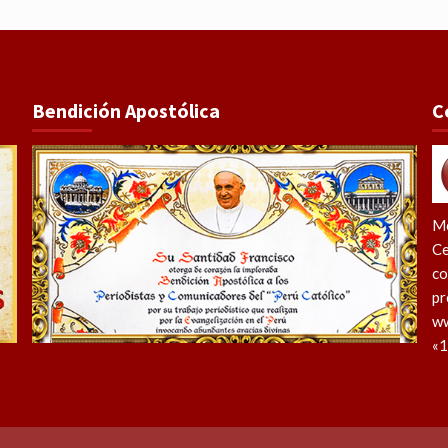
Bendición Apostólica
C
Me
Ce
co
pr
ww
«1