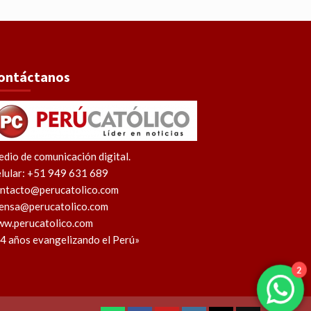
ontáctanos
dio de comunicación digital.
lular: +51 949 631 689
ntacto@perucatolico.com
ensa@perucatolico.com
w.perucatolico.com
4 años evangelizando el Perú»
2