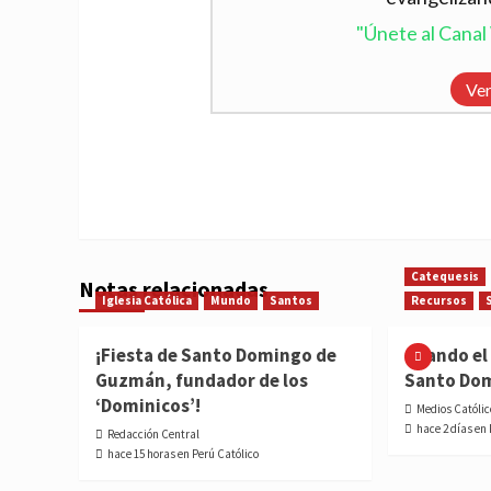
"Únete al Cana
Ver
Catequesis
Notas relacionadas
Iglesia Católica
Mundo
Santos
Recursos
¡Fiesta de Santo Domingo de
Cuando el 
Guzmán, fundador de los
Santo Do
‘Dominicos’!
Medios Católic
hace 2 días en
Redacción Central
hace 15 horas en Perú Católico