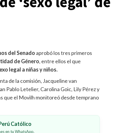
e ‘sexo legal’ de
nos del Senado
aprobó los tres primeros
ntidad de Género
, entre ellos el que
xo legal a niñas y niños.
enta de la comisión, Jacqueline van
n Pablo Letelier, Carolina Goic, Lily Pérez y
as que el Movilh monitoreó desde temprano
erú Católico
ones en tu WhatsApp.