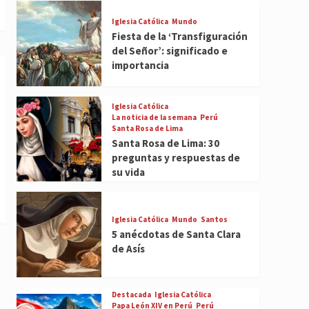
Iglesia Católica
Mundo
Fiesta de la ‘Transfiguración
del Señor’: significado e
importancia
Iglesia Católica
La noticia de la semana
Perú
Santa Rosa de Lima
Santa Rosa de Lima: 30
preguntas y respuestas de
su vida
Iglesia Católica
Mundo
Santos
5 anécdotas de Santa Clara
de Asís
Destacada
Iglesia Católica
Papa León XIV en Perú
Perú