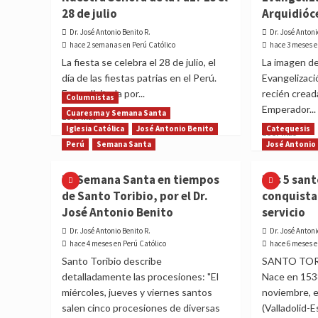
28 de julio
Arquidióc
Dr. José Antonio Benito R.
Dr. José Antoni
hace 2 semanas en Perú Católico
hace 3 meses e
La fiesta se celebra el 28 de julio, el
La imagen de
día de las fiestas patrias en el Perú.
Evangelizaci
Fue solicitada por...
recién cread
Columnistas
Emperador...
Cuaresma y Semana Santa
Read
Leer más
more
Iglesia Católica
José Antonio Benito
Catequesis
Read
Leer más
about
more
Perú
Semana Santa
José Antonio
¿Sabías
abou
que
Nues
La Semana Santa en tiempos
Los 5 san
existe
Seño
de Santo Toribio, por el Dr.
conquistar
la
de
fiesta
José Antonio Benito
servicio
la
de
Evang
Dr. José Antonio Benito R.
Dr. José Antoni
Nuestra
patr
hace 4 meses en Perú Católico
hace 6 meses e
Señora
de
Santo Toribio describe
SANTO TO
de
la
detalladamente las procesiones: "El
Nace en 1538
la
Arqui
Paz?
miércoles, jueves y viernes santos
noviembre, 
de
Es
Lima
salen cinco procesiones de diversas
(Valladolid-
el