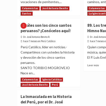
vocaciones de penitentes,...
caminos, entr
28
Columnistas
José Antonio Benito
Columnistas
de
Read
Read
Leer más
Leer más
julio
more
more
Santos
La Iglesia an
about
abou
La
Los
¿Cuáles son los cinco santos
89. Los tr
Semana
5
peruanos? ¡Conócelos aquí!
Himno Nac
Santa
sant
en
peru
Dr. José Antonio Benito R.
Dr. José Antoni
tiempos
que
hace 7 meses en Perú Católico
hace 7 meses e
de
conq
Perú Católico, líder en noticias.-
Quien compus
Santo
con
Compartimos con ustedes la historia
música, quie
Toribio,
su
y devoción de los cinco santos
El P. Luis En
por
fe
peruanos.
el
y
Read
Leer más
Dr.
servi
SANTO TORIBIO MOGROVEJO
more
José
Nace en...
abou
Antonio
89.
Columnistas
Iglesia Católica
Read
Leer más
Benito
Los
more
José Antonio Benito
Perú
tres
about
prota
¿Cuáles
La Inmaculada en la Historia
del
son
Himn
del Perú, por el Dr. José
los
Nacio