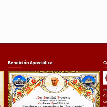
Bendición Apostólica
C
Me
Ce
co