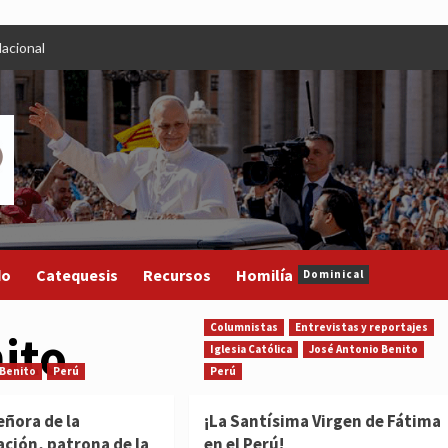
acional
do
Catequesis
Recursos
Homilía
Dominical
Columnistas
Entrevistas y reportajes
ito
Iglesia Católica
José Antonio Benito
 Benito
Perú
Perú
eñora de la
¡La Santísima Virgen de Fátima
ación, patrona de la
en el Perú!