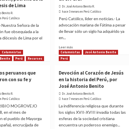
esis de Lima
Dr. José Antonio Benito R.
hace 3 meses en Perú Católico
o Benito R.
n Perú Católico
Perú Católico, líder en noticias.- La
advocación mariana de Fátima a pesar
 Nuestra Señora de la
de llevar sólo un siglo ha adquirido ya
ón fue obsequiada a la
en...
a diócesis de Lima por el
Read
Leer más
more
Columnistas
Columnistas
José Antonio Benito
about
 Benito
Perú
Recursos
Perú
¡La
t
Santísima
tra
tos peruanos que
Devoción al Corazón de Jesús
Virgen
ra
on con su fe y
en la historia del Perú, por
de
Fátima
José Antonio Benito
en
elización,
o Benito R.
Dr. José Antonio Benito R.
el
ona
n Perú Católico
hace 7 meses en Perú Católico
Perú!
RIBIO MOGROVEJO
La indiferencia religiosa que durante
, en el mes de
los siglos XVII‑XVIII invadía todas las
diócesis
en el pueblo de Mayorga
esferas de la sociedad cristiana
España), encrucijada de
encuentra un poderoso enemigo...