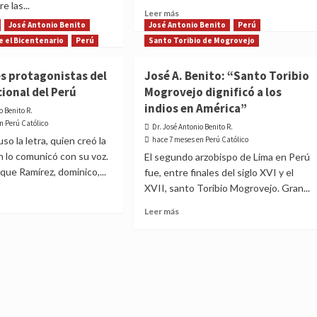
e las...
Read
Leer más
more
José Antonio Benito
José Antonio Benito
Perú
about
te el Bicentenario
Perú
Santo Toribio de Mogrovejo
Devoción
t
al
es protagonistas del
José A. Benito: “Santo Toribio
Corazón
ional del Perú
Mogrovejo dignificó a los
de
os
Jesús
indios en América”
anos
o Benito R.
en
n Perú Católico
Dr. José Antonio Benito R.
la
uistaron
o la letra, quien creó la
hace 7 meses en Perú Católico
historia
n lo comunicó con su voz.
El segundo arzobispo de Lima en Perú
del
rique Ramírez, dominico,...
fue, entre finales del siglo XVI y el
Perú,
por
XVII, santo Toribio Mogrovejo. Gran...
José
cio
Read
Leer más
Antonio
t
more
Benito
about
José
A.
gonistas
Benito:
“Santo
o
Toribio
nal
Mogrovejo