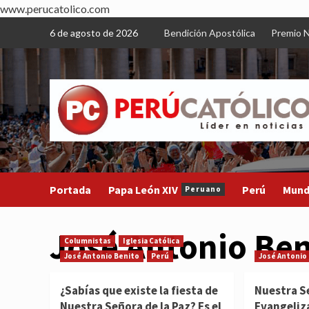
www.perucatolico.com
Skip
6 de agosto de 2026
Bendición Apostólica
Premio N
to
content
Portada
Papa León XIV
Perú
Mun
Peruano
José Antonio Ben
Columnistas
Iglesia Católica
José Antonio Benito
Perú
José Antonio
¿Sabías que existe la fiesta de
Nuestra S
Nuestra Señora de la Paz? Es el
Evangeliz