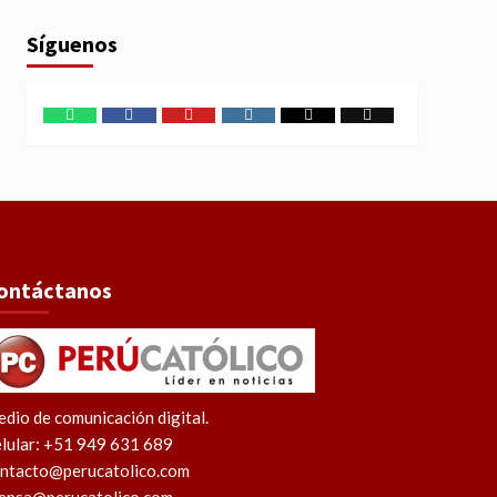
Síguenos
WhatsApp
Facebook
Youtube
Instagram
X
TikTok
ontáctanos
dio de comunicación digital.
lular: +51 949 631 689
ntacto@perucatolico.com