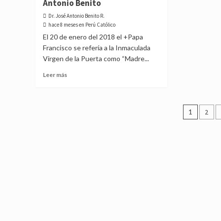
Antonio Benito
cinco
del
santos
Dr. José Antonio Benito R.
Perú
peruanos?
hace 8 meses en Perú Católico
¡Conócelos
El 20 de enero del 2018 el +Papa
aquí!
Francisco se refería a la Inmaculada
Virgen de la Puerta como “Madre...
Read
Leer más
more
about
La
Posts
Inmaculada
1
2
en
pagin
la
Historia
del
Perú,
por
el
Dr.
José
Antonio
Benito