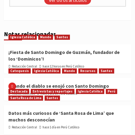
Notas relacionadas
Iglesia Católica
Mundo
Santos
¡Fiesta de Santo Domingo de Guzmán, fundador de
los ‘Dominicos’!
Redacción Central
hace 12 horas en Perú Católico
Catequesis
Iglesia Católica
Mundo
Recursos
Santos
Cuando el diablo se enojó con Santo Domingo
Destacada
Entrevistas y reportajes
Iglesia Católica
Perú
Medios Católicos
hace 1 día en Perú Católico
Santa Rosa de Lima
Santos
Datos más curiosos de ‘Santa Rosa de Lima’ que
muchos desconocían
Redacción Central
hace 1 día en Perú Católico