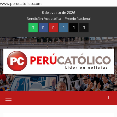
www.perucatolico.com
Skip
8 de agosto de 2026
to
Bendición Apostólica
Premio Nacional
content
WhatsApp
Facebook
Youtube
Instagram
X
TikTok
Primary
Menu