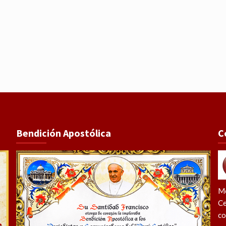
Bendición Apostólica
C
Me
Ce
co