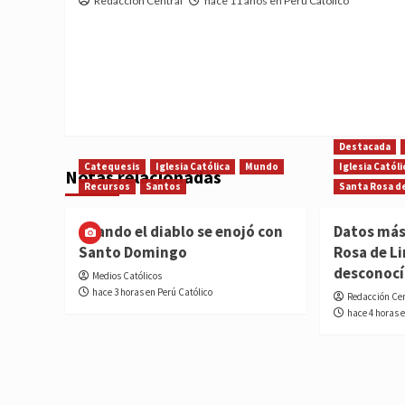
Redacción Central
hace 11 años en Perú Católico
Destacada
Catequesis
Iglesia Católica
Mundo
Iglesia Católi
Notas relacionadas
Recursos
Santos
Santa Rosa d
Cuando el diablo se enojó con
Datos más
Santo Domingo
Rosa de L
desconoc
Medios Católicos
hace 3 horas en Perú Católico
Redacción Ce
hace 4 horas 