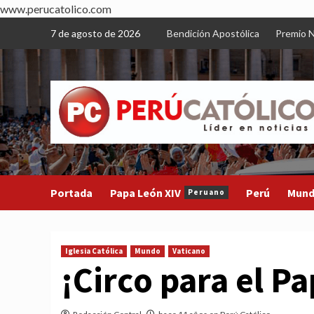
www.perucatolico.com
Skip
7 de agosto de 2026
Bendición Apostólica
Premio N
to
content
Portada
Papa León XIV
Perú
Mun
Peruano
Iglesia Católica
Mundo
Vaticano
¡Circo para el P