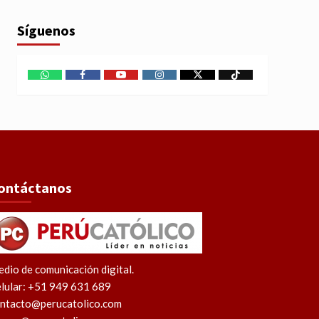
Síguenos
WhatsApp
Facebook
Youtube
Instagram
X
TikTok
ontáctanos
dio de comunicación digital.
lular: +51 949 631 689
ntacto@perucatolico.com