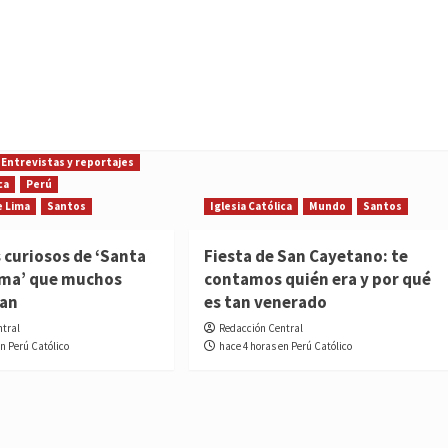
Entrevistas y reportajes
ca
Perú
e Lima
Santos
Iglesia Católica
Mundo
Santos
 curiosos de ‘Santa
Fiesta de San Cayetano: te
ima’ que muchos
contamos quién era y por qué
ían
es tan venerado
ntral
Redacción Central
en Perú Católico
hace 4 horas en Perú Católico