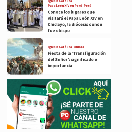
Iglesia Católica
Papa León XIV en Perú
Perú
Conoce los lugares que
visitará el Papa León XIV en
Chiclayo, la diócesis donde
fue obispo
Iglesia Católica
Mundo
Fiesta de la ‘Transfiguración
del Señor’: significado e
importancia