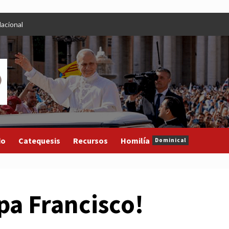
acional
do
Catequesis
Recursos
Homilía
Dominical
apa Francisco!