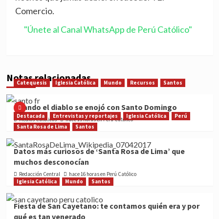
Comercio.
"Únete al Canal WhatsApp de Perú Católico"
Notas relacionadas
Catequesis
Iglesia Católica
Mundo
Recursos
Santos
Cuando el diablo se enojó con Santo Domingo
Destacada
Entrevistas y reportajes
Iglesia Católica
Perú
Medios Católicos
hace 15 horas en Perú Católico
Santa Rosa de Lima
Santos
Datos más curiosos de ‘Santa Rosa de Lima’ que
muchos desconocían
Redacción Central
hace 16 horas en Perú Católico
Iglesia Católica
Mundo
Santos
Fiesta de San Cayetano: te contamos quién era y por
qué es tan venerado