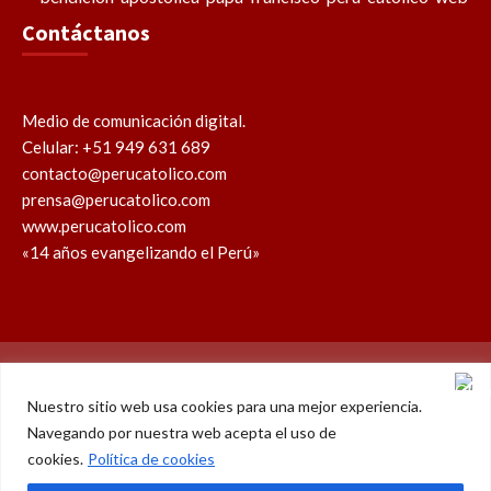
Contáctanos
Medio de comunicación digital.
Celular: +51 949 631 689
contacto@perucatolico.com
prensa@perucatolico.com
www.perucatolico.com
«14 años evangelizando el Perú»
Política de cookies
Política de privacidad
Nuestro sitio web usa cookies para una mejor experiencia.
Navegando por nuestra web acepta el uso de
WhatsApp
Facebook
Youtube
Instagram
X
TikTok
cookies.
Política de cookies
© Derechos reservados 2026 – Perú Católico | 14 años