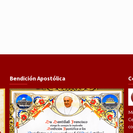
Bendición Apostólica
C
Me
Ce
co