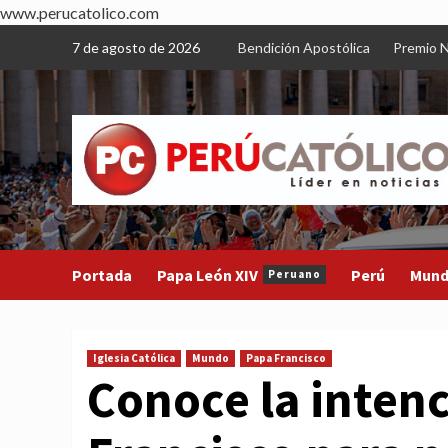
www.perucatolico.com
Skip
7 de agosto de 2026
Bendición Apostólica
Premio N
to
content
Portada
Papa León XIV
Perú
Mun
Peruano
Iglesia Católica
Mundo
Papa Francisco
Conoce la intenc