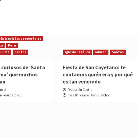
Entrevistas y reportajes
ca
Perú
e Lima
Santos
Iglesia Católica
Mundo
Santos
 curiosos de ‘Santa
Fiesta de San Cayetano: te
ima’ que muchos
contamos quién era y por qué
ían
es tan venerado
ntral
Redacción Central
en Perú Católico
hace 10 horas en Perú Católico