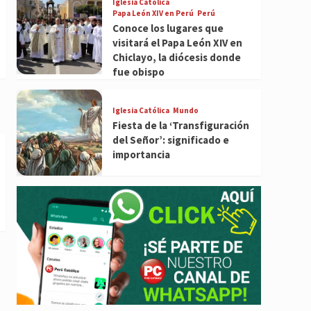
Iglesia Católica
Papa León XIV en Perú
Perú
Conoce los lugares que
visitará el Papa León XIV en
Chiclayo, la diócesis donde
fue obispo
Iglesia Católica
Mundo
Fiesta de la ‘Transfiguración
del Señor’: significado e
importancia