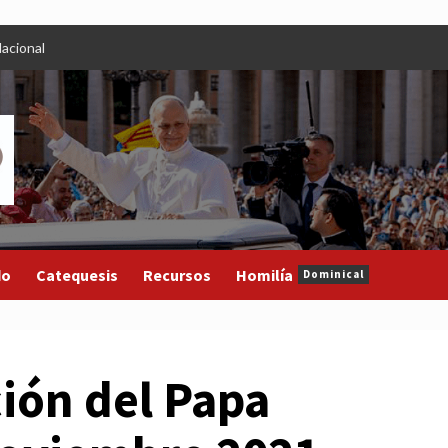
acional
do
Catequesis
Recursos
Homilía
Dominical
ión del Papa