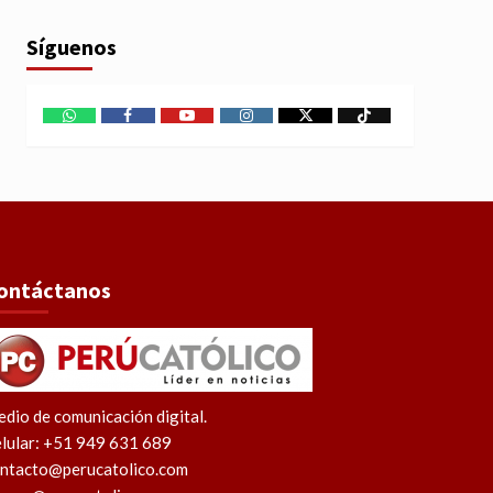
Síguenos
WhatsApp
Facebook
Youtube
Instagram
X
TikTok
ontáctanos
dio de comunicación digital.
lular: +51 949 631 689
ntacto@perucatolico.com