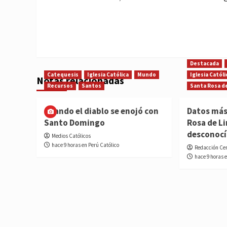
Destacada
Catequesis
Iglesia Católica
Mundo
Iglesia Católi
Notas relacionadas
Recursos
Santos
Santa Rosa d
Cuando el diablo se enojó con
Datos más
Santo Domingo
Rosa de L
desconoc
Medios Católicos
hace 9 horas en Perú Católico
Redacción Ce
hace 9 horas 