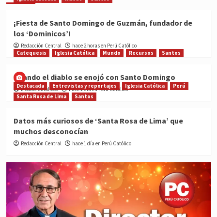
¡Fiesta de Santo Domingo de Guzmán, fundador de
los ‘Dominicos’!
Redacción Central
hace 2 horas en Perú Católico
Catequesis
Iglesia Católica
Mundo
Recursos
Santos
Cuando el diablo se enojó con Santo Domingo
Destacada
Entrevistas y reportajes
Iglesia Católica
Perú
Medios Católicos
hace 1 día en Perú Católico
Santa Rosa de Lima
Santos
Datos más curiosos de ‘Santa Rosa de Lima’ que
muchos desconocían
Redacción Central
hace 1 día en Perú Católico