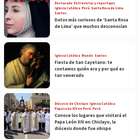
Destacada
Entrevistas y reportajes
Iglesia Católica
Perú
Santa Rosa de Lima
Santos
Datos más curiosos de ‘Santa Rosa
de Lima’ que muchos desconocían
Iglesia Católica
Mundo
Santos
Fiesta de San Cayetano: te
contamos quién era y por qué es
tan venerado
Diócesis de Chiclayo
Iglesia Católica
Papa León XIV en Perú
Perú
Conoce los lugares que visitará el
Papa León XIV en Chiclayo, la
diócesis donde fue obispo