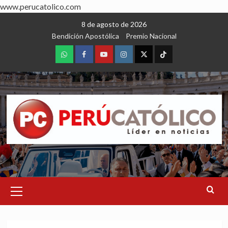
www.perucatolico.com
Skip
8 de agosto de 2026
to
Bendición Apostólica
Premio Nacional
content
WhatsApp
Facebook
Youtube
Instagram
X
TikTok
Primary
Menu