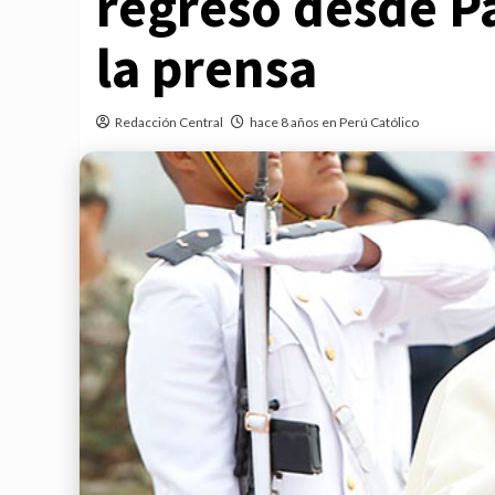
regreso desde P
la prensa
Redacción Central
hace 8 años en Perú Católico