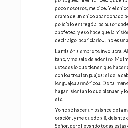
portugués, ni el francés…, bueno 
poco nosotros, me dice. Y el chic
drama de un chico abandonado por
policía lo entregó a las autoridad
abofetea, y eso hace que la misi
decir algo, acariciarlo…, no es un
La misión siempre te involucra. A
tano, y me sale de adentro. Me in
ustedes lo que tienen que hacer e
con los tres lenguajes: el de la ca
lenguajes armónicos. De tal mane
hagan, sientan lo que piensan y l
etc.
Yo no sé hacer un balance de la m
oración, y me quedo allí, delante
Señor, pero llevando todas estas c