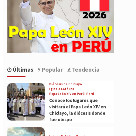
Últimas
Popular
Tendencia
Diócesis de Chiclayo
Iglesia Católica
Papa León XIV en Perú
Perú
Conoce los lugares que
visitará el Papa León XIV en
Chiclayo, la diócesis donde
fue obispo