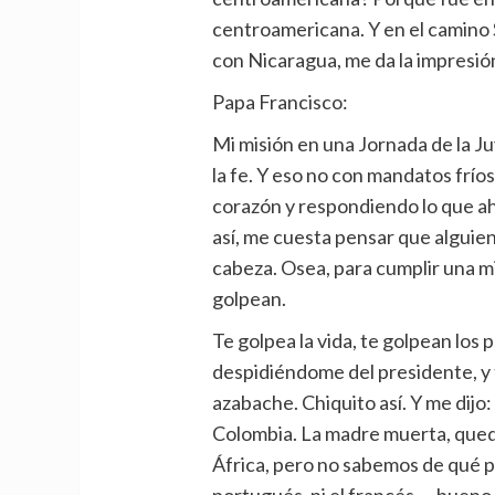
centroamericana. Y en el camino
con Nicaragua, me da la impresió
Papa Francisco:
Mi misión en una Jornada de la J
la fe. Y eso no con mandatos frío
corazón y respondiendo lo que ahí
así, me cuesta pensar que alguien
cabeza. Osea, para cumplir una mi
golpean.
Te golpea la vida, te golpean los
despidiéndome del presidente, y t
azabache. Chiquito así. Y me dijo
Colombia. La madre muerta, quedó
África, pero no sabemos de qué paí