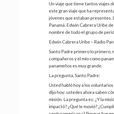
Un viaje que tiene tantos viajes
este gran viaje que ha represent
jóvenes que estaban presentes. La
Panamá. Edwin Cabrera Uribe de
nombre de todo el grupo de peri
Edwin Cabrera Uribe – Radio Pa
Santo Padre primero lo primero, 
compañeros y el mío como paname
panameños es muy grande.
La pregunta, Santo Padre:
Usted habló hoy a los voluntarios
dijo hoy: ustedes ahora saben có
misión. La pregunta es: ¿Y la mi
impactó? ¿Qué le movió? ¿Cumplió
centroamericana? Porque fue en 