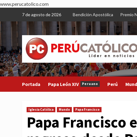
www.perucatolico.com
Skip
7 de agosto de 2026
Bendición Apostólica
Premio N
to
content
Portada
Papa León XIV
Perú
Mun
Peruano
Iglesia Católica
Mundo
Papa Francisco
Papa Francisco e