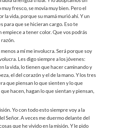
habla la lengua tribal. Y lo adoptamos un
o muy fresco, se movía muy bien. Pero el
 la vida, porque su mamá murió ahí. Y un
es para que se hicieran cargo. Eso te
ón empiece a tener color. Que vos podrás
a razón.
l menos a mí me involucra. Será porque soy
volucra. Les digo siempre a los jóvenes:
n la vida, lo tienen que hacer caminando y
beza, el del corazón y el de la mano. Y los tres
ra que piensan lo que sienten y lo que
o que hacen, hagan lo que sientan y piensan,
isión. Yo con todo esto siempre voy a la
 del Señor. A veces me duermo delante del
osas que he vivido en la misión. Y le pido