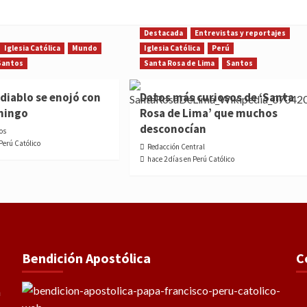
Destacada
Entrevistas y reportajes
Iglesia Católica
Mundo
Iglesia Católica
Perú
Santos
Santa Rosa de Lima
Santos
diablo se enojó con
Datos más curiosos de ‘Santa
mingo
Rosa de Lima’ que muchos
desconocían
os
 Perú Católico
Redacción Central
hace 2 días en Perú Católico
Bendición Apostólica
C