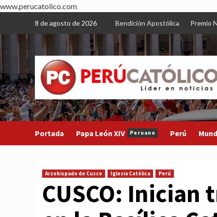
www.perucatolico.com
Skip
8 de agosto de 2026
Bendición Apostólica
Premio N
to
content
Portada
Papa León XIV
Perú
Mun
Peruano
Arzobispado de Cusco
Iglesia Católica
Perú
CUSCO: Inician t