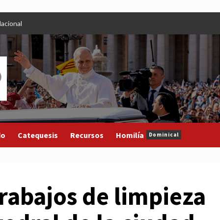
acional
do
Catequesis
Recursos
Homilía
Dominical
rabajos de limpieza