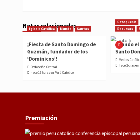
Catequesis
Notas relacionadas
Iglesia Católica
Mundo
Santos
Recursos
¡Fiesta de Santo Domingo de
Cuando el 
Guzmán, fundador de los
Santo Do
‘Dominicos’!
Medios Católic
hace 2 días en
Redacción Central
hace 16 horas en Perú Católico
Premiación