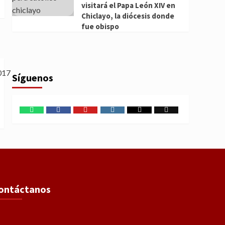
visitará el Papa León XIV en
Chiclayo, la diócesis donde
fue obispo
Síguenos
WhatsApp
Facebook
Youtube
Instagram
X
TikTok
ontáctanos