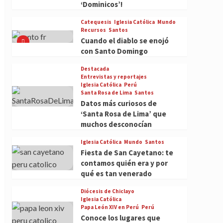
‘Dominicos’!
Catequesis
Iglesia Católica
Mundo
Recursos
Santos
Cuando el diablo se enojó
con Santo Domingo
Destacada
Entrevistas y reportajes
Iglesia Católica
Perú
Santa Rosa de Lima
Santos
Datos más curiosos de
‘Santa Rosa de Lima’ que
muchos desconocían
Iglesia Católica
Mundo
Santos
Fiesta de San Cayetano: te
contamos quién era y por
qué es tan venerado
Diócesis de Chiclayo
Iglesia Católica
Papa León XIV en Perú
Perú
Conoce los lugares que