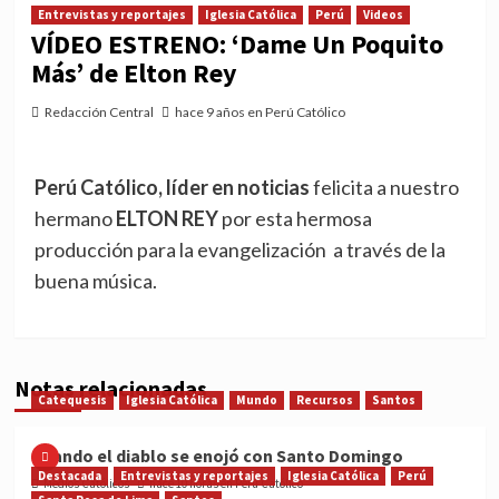
Entrevistas y reportajes
Iglesia Católica
Perú
Videos
VÍDEO ESTRENO: ‘Dame Un Poquito
Más’ de Elton Rey
Redacción Central
hace 9 años en Perú Católico
Perú Católico, líder en noticias
felicita a nuestro
hermano
ELTON REY
por esta hermosa
producción para la evangelización a través de la
buena música.
Notas relacionadas
Catequesis
Iglesia Católica
Mundo
Recursos
Santos
Cuando el diablo se enojó con Santo Domingo
Destacada
Entrevistas y reportajes
Iglesia Católica
Perú
Medios Católicos
hace 10 horas en Perú Católico