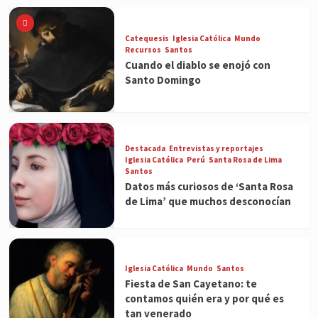
Catequesis
Iglesia Católica
Mundo
Recursos
Santos
Cuando el diablo se enojó con
Santo Domingo
Destacada
Entrevistas y reportajes
Iglesia Católica
Perú
Santa Rosa de Lima
Santos
Datos más curiosos de ‘Santa Rosa
de Lima’ que muchos desconocían
Iglesia Católica
Mundo
Santos
Fiesta de San Cayetano: te
contamos quién era y por qué es
tan venerado