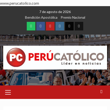
www.perucatolico.com
Skip
7 de agosto de 2026
to
Bendición Apostólica
Premio Nacional
content
WhatsApp
Facebook
Youtube
Instagram
X
TikTok
Primary
Menu