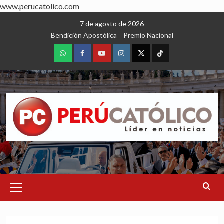
www.perucatolico.com
Skip
7 de agosto de 2026
to
Bendición Apostólica
Premio Nacional
content
WhatsApp
Facebook
Youtube
Instagram
X
TikTok
Primary
Menu