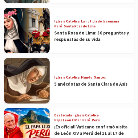
Iglesia Católica
La noticia de la semana
Perú
Santa Rosa de Lima
Santa Rosa de Lima: 30 preguntas y
respuestas de su vida
Iglesia Católica
Mundo
Santos
5 anécdotas de Santa Clara de Asís
Destacada
Iglesia Católica
Papa León XIV en Perú
Perú
¡Es oficial! Vaticano confirmó visita
de León XIV a Perú del 11 al 17 de