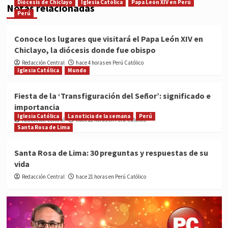
Diócesis de Chiclayo
Iglesia Católica
Papa León XIV en Perú
Notas relacionadas
Perú
Conoce los lugares que visitará el Papa León XIV en
Chiclayo, la diócesis donde fue obispo
Redacción Central
hace 4 horas en Perú Católico
Iglesia Católica
Mundo
Fiesta de la ‘Transfiguración del Señor’: significado e
importancia
Iglesia Católica
La noticia de la semana
Perú
Redacción Central
hace 21 horas en Perú Católico
Santa Rosa de Lima
Santa Rosa de Lima: 30 preguntas y respuestas de su
vida
Redacción Central
hace 21 horas en Perú Católico