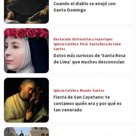
Cuando el diablo se enojó con
Santo Domingo
Destacada
Entrevistas y reportajes
Iglesia Católica
Perú
Santa Rosa de Lima
Santos
Datos más curiosos de ‘Santa Rosa
de Lima’ que muchos desconocían
Iglesia Católica
Mundo
Santos
Fiesta de San Cayetano: te
contamos quién era y por qué es
tan venerado