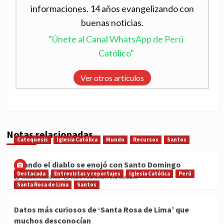
informaciones. 14 años evangelizando con
buenas noticias.
"Únete al Canal WhatsApp de Perú
Católico"
Ver otros artículos
Notas relacionadas
Catequesis
Iglesia Católica
Mundo
Recursos
Santos
Cuando el diablo se enojó con Santo Domingo
Destacada
Entrevistas y reportajes
Iglesia Católica
Perú
Medios Católicos
hace 7 horas en Perú Católico
Santa Rosa de Lima
Santos
Datos más curiosos de ‘Santa Rosa de Lima’ que
muchos desconocían