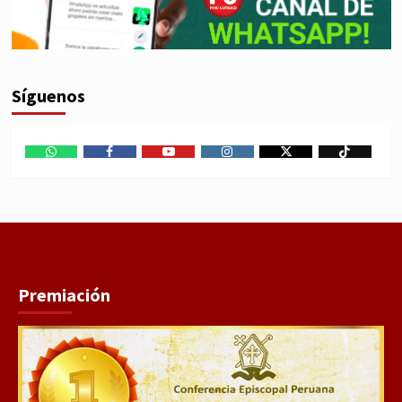
Síguenos
WhatsApp
Facebook
Youtube
Instagram
X
TikTok
Premiación