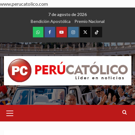
www.perucatolico.com
Skip
7 de agosto de 2026
to
Bendición Apostólica
Premio Nacional
content
WhatsApp
Facebook
Youtube
Instagram
X
TikTok
Primary
Menu