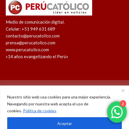
Medio de comunicación digital.
Celular: +51 949 631 689
contacto@perucatolico.com
prensa@perucatolico.com
www.perucatolico.com
«14 años evangelizando el Perú»
Política de cookies
Política de privacidad
Nuestro sitio web usa cookies para una mejor experiencia.
Navegando por nuestra web acepta el uso de
WhatsApp
Facebook
Youtube
Instagram
X
TikTok
cookies.
Política de cookies
2
© Derechos reservados 2026 – Perú Católico | 14 años
Aceptar
evangelizando el Perú